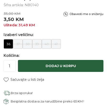
Šifra artikla:
N80140
35,00
KM
Obavesti me o sniženju
3,50
KM
Ušteda:
31,49
KM
Izaberi veličinu:
36
37
38
39
40
41
Količina:
DODAJ U KORPU
Sačuvajte u listi želja
Brza isporuka!
Besplatna dostava za narudžbine preko 65 KM !