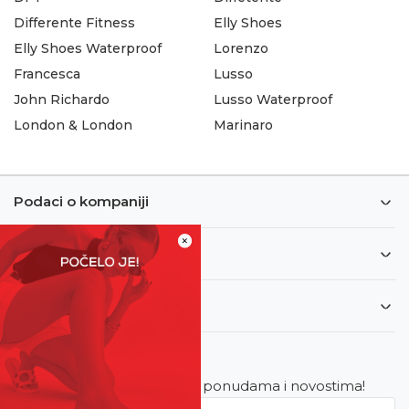
Differente Fitness
Elly Shoes
Elly Shoes Waterproof
Lorenzo
Francesca
Lusso
John Richardo
Lusso Waterproof
London & London
Marinaro
Podaci o kompaniji
×
Informacije
Korisnički servis
Newsletter
Budite u toku sa najnovijim ponudama i novostima!