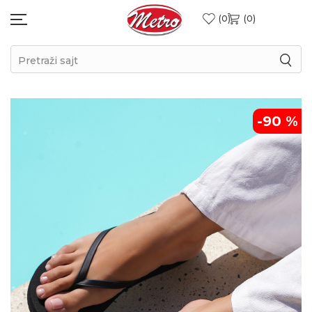
0
0
Pretraži sajt
-90
%