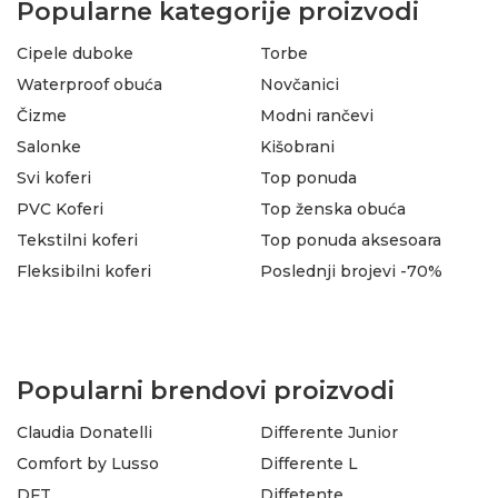
Popularne kategorije proizvodi
Cipele duboke
Torbe
Waterproof obuća
Novčanici
Čizme
Modni rančevi
Salonke
Kišobrani
Svi koferi
Top ponuda
PVC Koferi
Top ženska obuća
Tekstilni koferi
Top ponuda aksesoara
Fleksibilni koferi
Poslednji brojevi -70%
Popularni brendovi proizvodi
Claudia Donatelli
Differente Junior
Comfort by Lusso
Differente L
DFT
Diffetente