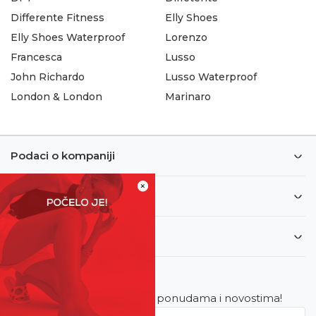
Differente Fitness
Elly Shoes
Elly Shoes Waterproof
Lorenzo
Francesca
Lusso
John Richardo
Lusso Waterproof
London & London
Marinaro
Podaci o kompaniji
×
Informacije
Korisnički servis
Newsletter
Budite u toku sa najnovijim ponudama i novostima!