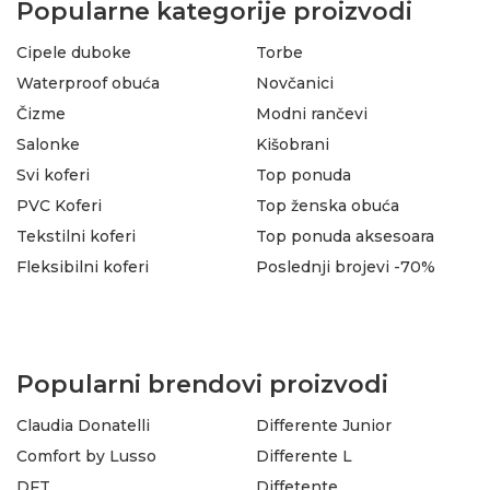
Popularne kategorije proizvodi
Cipele duboke
Torbe
Waterproof obuća
Novčanici
Čizme
Modni rančevi
Salonke
Kišobrani
Svi koferi
Top ponuda
PVC Koferi
Top ženska obuća
Tekstilni koferi
Top ponuda aksesoara
Fleksibilni koferi
Poslednji brojevi -70%
Popularni brendovi proizvodi
Claudia Donatelli
Differente Junior
Comfort by Lusso
Differente L
DFT
Diffetente