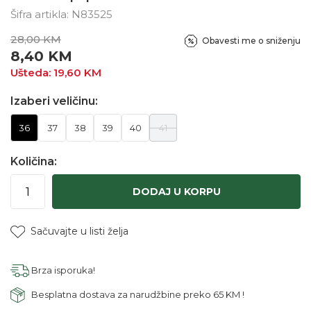
Šifra artikla:
N83525
28,00
KM
Obavesti me o sniženju
8,40
KM
Ušteda:
19,60
KM
Izaberi veličinu:
36
37
38
39
40
41
Količina:
DODAJ U KORPU
Sačuvajte u listi želja
Brza isporuka!
Besplatna dostava za narudžbine preko 65 KM !