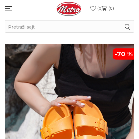
0
0
Pretraži sajt
-70
%