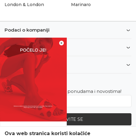
London & London
Marinaro
Podaci o kompaniji
×
Informacije
Korisnički servis
Newsletter
Budite u toku sa najnovijim ponudama i novostima!
PRIJAVITE SE
SVE UPOLA CIJENE!
Ova web stranica koristi kolačiće