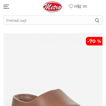
0
0
Pretraži sajt
-70
%