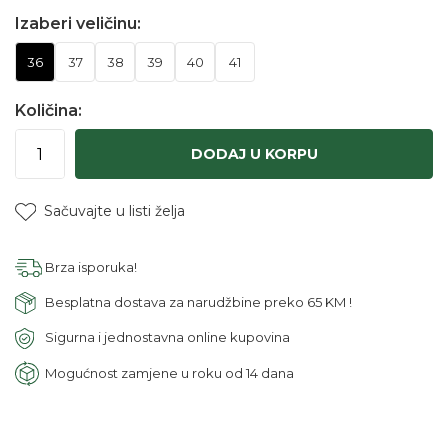
Izaberi veličinu:
36
37
38
39
40
41
Količina:
DODAJ U KORPU
Sačuvajte u listi želja
Brza isporuka!
Besplatna dostava za narudžbine preko 65 KM !
Sigurna i jednostavna online kupovina
Mogućnost zamjene u roku od 14 dana