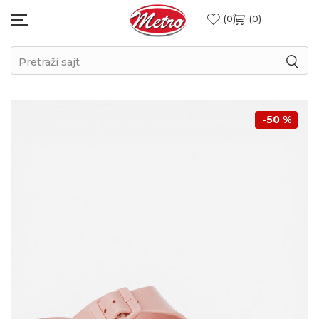
0
0
Pretraži sajt
-50
%