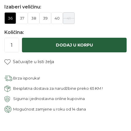
Izaberi veličinu:
36
37
38
39
40
41
Količina:
DODAJ U KORPU
Sačuvajte u listi želja
Brza isporuka!
Besplatna dostava za narudžbine preko 65 KM !
Sigurna i jednostavna online kupovina
Mogućnost zamjene u roku od 14 dana