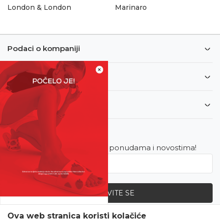
London & London
Marinaro
Podaci o kompaniji
×
Informacije
Korisnički servis
Newsletter
Budite u toku sa najnovijim ponudama i novostima!
PRIJAVITE SE
SVE UPOLA CIJENE!
Ova web stranica koristi kolačiće