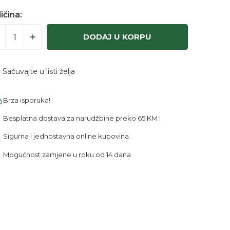
ičina:
DODAJ U KORPU
Sačuvajte u listi želja
Brza isporuka!
Besplatna dostava za narudžbine preko 65 KM !
Sigurna i jednostavna online kupovina
Mogućnost zamjene u roku od 14 dana