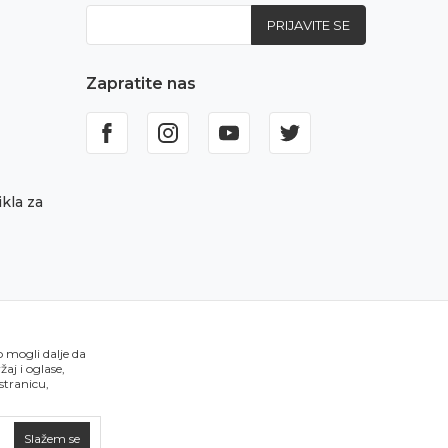
PRIJAVITE SE
Zapratite nas
kla za
o mogli dalje da
aj i oglase,
 stranicu,
Slažem se