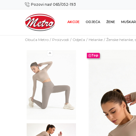
Pozovi nas! 065/052-193
Preuzmi NOVU Metro mobilnu aplikaciju!
AKCIJE
ODJEĆA
ŽENE
MUŠKAR
Obuća Metro
Proizvodi
Odjeća
Helanke
Ženske helanke, 
Top