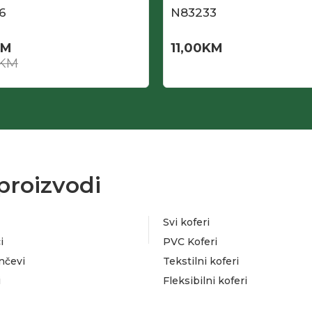
6
N83233
KM
11,00
KM
KM
proizvodi
Svi koferi
i
PVC Koferi
nčevi
Tekstilni koferi
i
Fleksibilni koferi