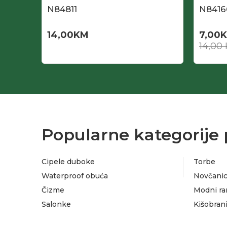
ne za
N84811
N8416
14,00
KM
7,00
14,00
Popularne kategorije 
Cipele duboke
Torbe
Waterproof obuća
Novčanic
Čizme
Modni ra
Salonke
Kišobran