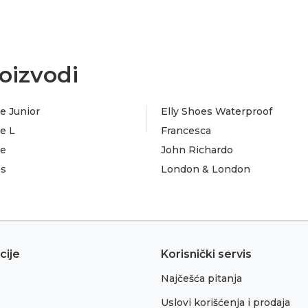
oizvodi
e Junior
Elly Shoes Waterproof
e L
Francesca
te
John Richardo
es
London & London
cije
Korisnički servis
Najčešća pitanja
Uslovi korišćenja i prodaja