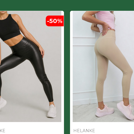
-50
%
KE
HELANKE