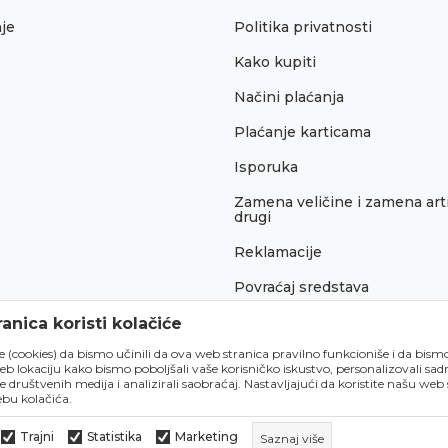
je
Politika privatnosti
Kako kupiti
Načini plaćanja
Plaćanje karticama
Isporuka
Zamena veličine i zamena arti
drugi
Reklamacije
Povraćaj sredstava
Pravo na odustajanje
anica koristi kolačiće
́e (cookies) da bismo učinili da ova web stranica pravilno funkcioniše i da bism
lokaciju kako bismo poboljšali vaše korisničko iskustvo, personalizovali sadrž
e društvenih medija i analizirali saobraćaj. Nastavljajući da koristite našu web
bu kolačića.
Trajni
Statistika
Marketing
Saznaj više