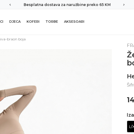
Besplatna dostava za naružbine preko 65 KM
CI
DJECA
KOFERI
TORBE
AKSESOARI
siva-braon boja
FR
Ž
b
H
Šif
1
Iza
L/