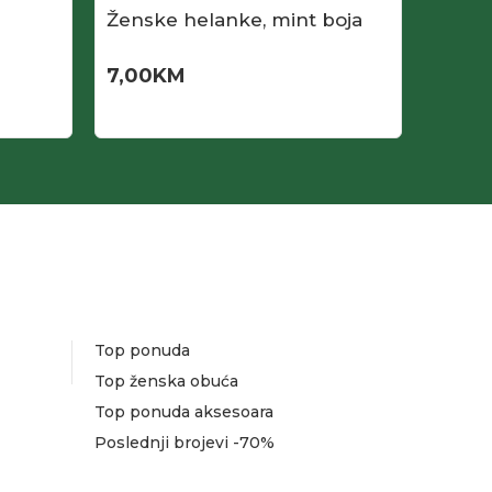
Ženske helanke, mint boja
Žensk
aktiva
7,00
KM
6,00
Top ponuda
Top ženska obuća
Top ponuda aksesoara
Poslednji brojevi -70%