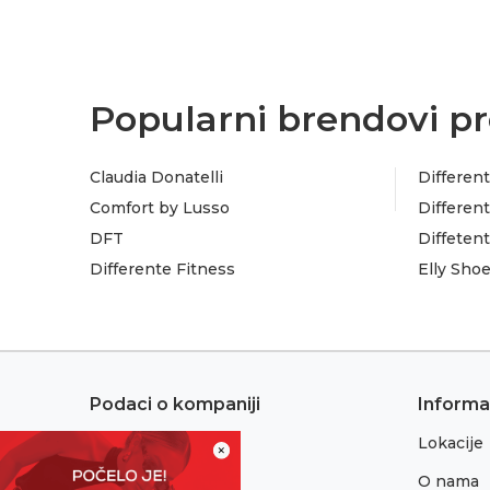
Popularni brendovi pr
Claudia Donatelli
Different
Comfort by Lusso
Different
DFT
Diffeten
Differente Fitness
Elly Sho
Podaci o kompaniji
Informa
Lokacije
Adresa:
×
Sremska 1
O nama