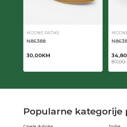
MODNE PATIKE
MODNE
N86388
N863
30,00
KM
34,80
87,00
Popularne kategorije 
Cipele duboke
Torbe