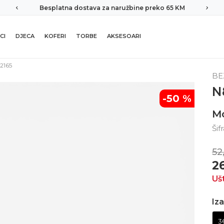
Besplatna dostava za naružbine preko 65 KM
CI
DJECA
KOFERI
TORBE
AKSESOARI
2165
BE
N
-50
%
M
Šif
52
2
Uš
Iza
3