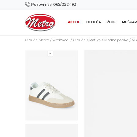
Pozovi nas! 065/052-193
Preuzmi NOVU Metro mobilnu aplikaciju!
AKCIJE
ODJEĆA
ŽENE
MUŠKAR
Obuća Metro
Proizvodi
Obuća
Patike
Modne patike
N8