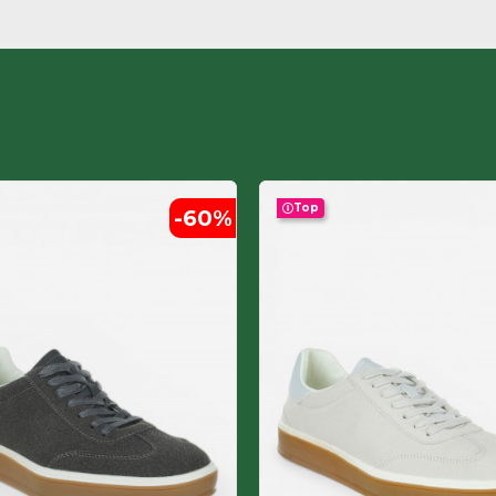
Top
-60
%