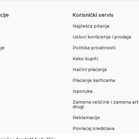
cije
Korisnički servis
Najčešća pitanja
Uslovi korišćenja i prodaja
je
Politika privatnosti
Kako kupiti
Načini plaćanja
Plaćanje karticama
Isporuka
Zamena veličine i zamena arti
drugi
Reklamacije
Povraćaj sredstava