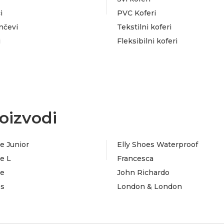
i
PVC Koferi
nčevi
Tekstilni koferi
i
Fleksibilni koferi
oizvodi
e Junior
Elly Shoes Waterproof
e L
Francesca
te
John Richardo
es
London & London