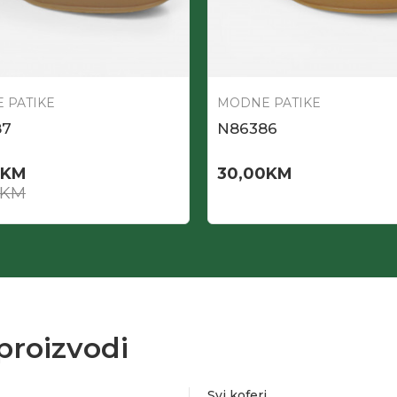
 PATIKE
MODNE PATIKE
87
N86386
KM
30,00
KM
KM
proizvodi
Svi koferi