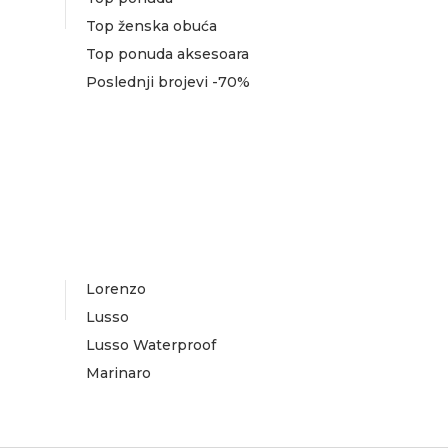
Top ženska obuća
Top ponuda aksesoara
Poslednji brojevi -70%
Lorenzo
Lusso
Lusso Waterproof
Marinaro