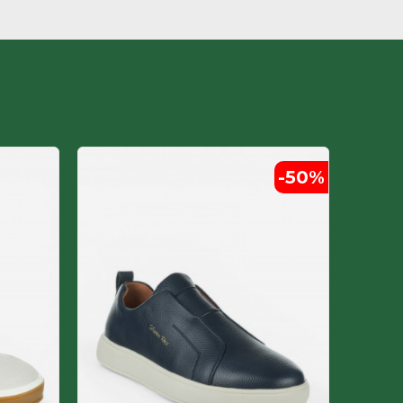
-50
%