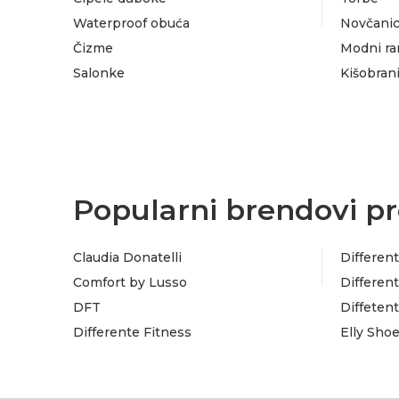
Waterproof obuća
Novčanic
Čizme
Modni ra
Salonke
Kišobran
Popularni brendovi pr
Claudia Donatelli
Different
Comfort by Lusso
Different
DFT
Diffeten
Differente Fitness
Elly Sho