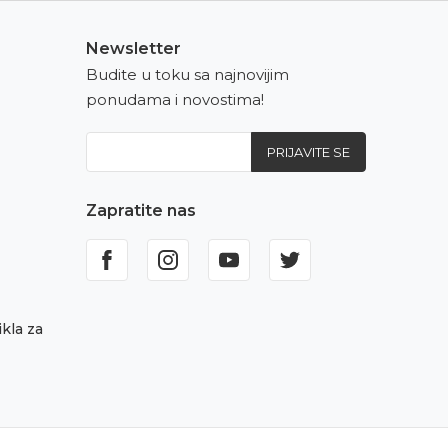
Newsletter
Budite u toku sa najnovijim
ponudama i novostima!
PRIJAVITE SE
Zapratite nas
kla za