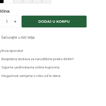
ičina:
DODAJ U KORPU
Sačuvajte u listi želja
Brza isporuka!
Besplatna dostava za narudžbine preko 65 KM !
Sigurna i jednostavna online kupovina
Mogućnost zamjene u roku od 14 dana