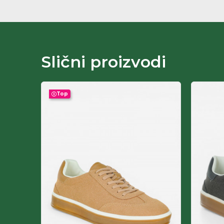
Slični proizvodi
Top
-50
%