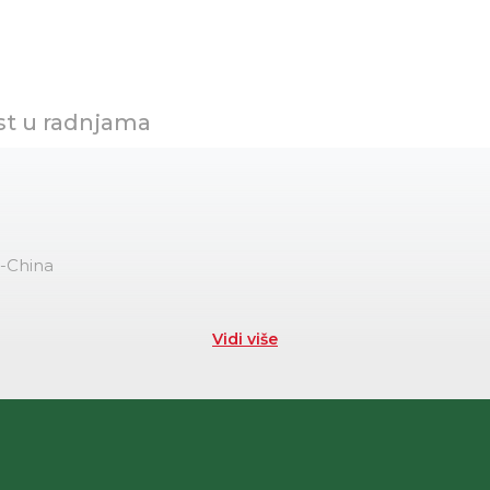
st u radnjama
u-China
Vidi više