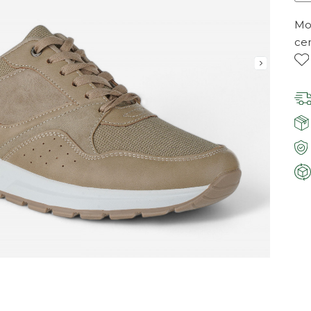
Mor
ce