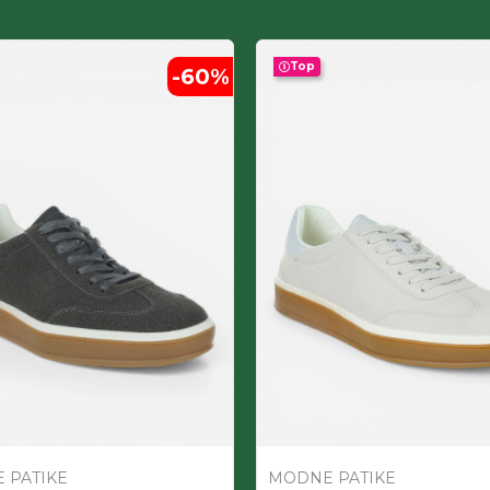
Top
-60
%
 PATIKE
MODNE PATIKE