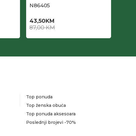
N86405
N864
43,50
KM
43,5
87,00
KM
87,0
Top ponuda
Top ženska obuća
Top ponuda aksesoara
Poslednji brojevi -70%