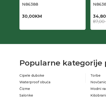
N86388
N863
30,00
KM
34,80
87,00
Popularne kategorije 
Cipele duboke
Torbe
Waterproof obuća
Novčanic
Čizme
Modni ra
Salonke
Kišobran