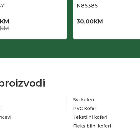
87
N86386
KM
30,00
KM
KM
proizvodi
Svi koferi
i
PVC Koferi
nčevi
Tekstilni koferi
i
Fleksibilni koferi