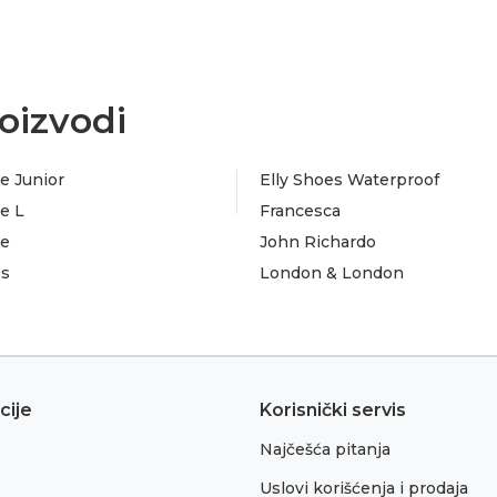
oizvodi
e Junior
Elly Shoes Waterproof
e L
Francesca
te
John Richardo
es
London & London
cije
Korisnički servis
Najčešća pitanja
Uslovi korišćenja i prodaja