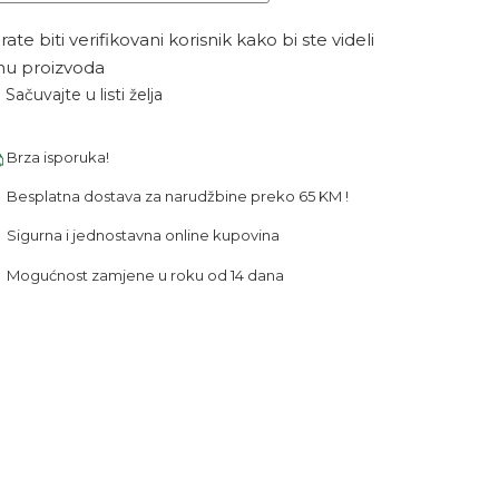
ate biti verifikovani korisnik kako bi ste videli
nu proizvoda
Sačuvajte u listi želja
Brza isporuka!
Besplatna dostava za narudžbine preko 65 KM !
Sigurna i jednostavna online kupovina
Mogućnost zamjene u roku od 14 dana