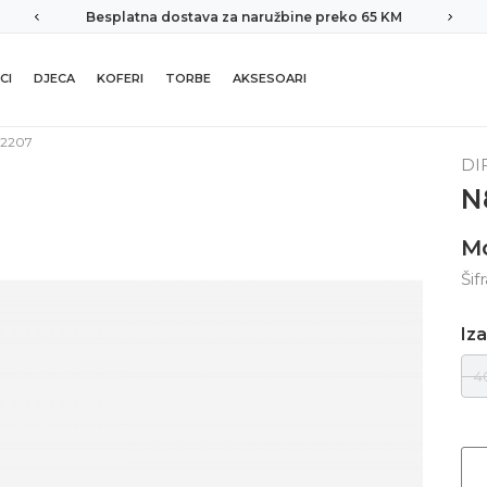
Besplatna dostava za naružbine preko 65 KM
CI
DJECA
KOFERI
TORBE
AKSESOARI
2207
DI
N
M
Šif
Iza
4