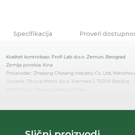
Specifikacija
Proveri dostupno
Kvalitet kontrolisao: Profi Lab d.o.o. Zemun, Beograd
Zemlja porekla: Kina
Proizvodac: Zhejiang Chixiang Industry Co, Ltd, Wenzho
Uvoznik: Obuca Metro d.o.o. Sremska 1, 76300 Bijeljina
Vrsta obuce: Muska cipela sportska
Namena: Obuca za suvo vreme
Nacin izrade: Brizgana obuca
Materijal lica: Poliuretan+tekstil ps
Materijal postave: Tekstil ps
Ulozna tabanica: Tekstil ps
Slični proizvodi