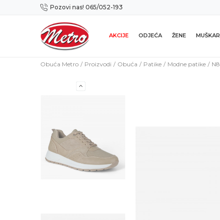
Pozovi nas! 065/052-193
Preuzmi NOVU Metro mobilnu aplikaciju!
AKCIJE
ODJEĆA
ŽENE
MUŠKAR
Obuća Metro
Proizvodi
Obuća
Patike
Modne patike
N8