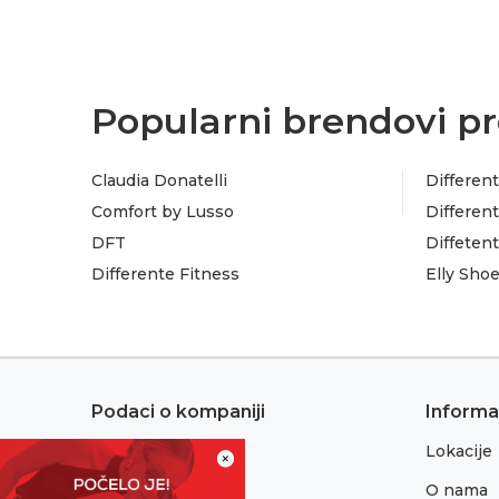
Popularni brendovi pr
Claudia Donatelli
Different
Comfort by Lusso
Different
DFT
Diffeten
Differente Fitness
Elly Sho
Podaci o kompaniji
Informa
Lokacije
Adresa:
×
Sremska 1
O nama