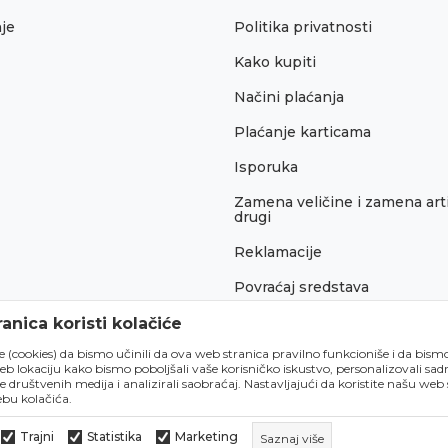
je
Politika privatnosti
Kako kupiti
Načini plaćanja
Plaćanje karticama
Isporuka
Zamena veličine i zamena arti
drugi
Reklamacije
Povraćaj sredstava
Pravo na odustajanje
anica koristi kolačiće
́e (cookies) da bismo učinili da ova web stranica pravilno funkcioniše i da bism
lokaciju kako bismo poboljšali vaše korisničko iskustvo, personalizovali sadrž
e društvenih medija i analizirali saobraćaj. Nastavljajući da koristite našu web
bu kolačića.
Trajni
Statistika
Marketing
Saznaj više