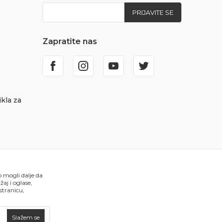
PRIJAVITE SE
Zapratite nas
kla za
o mogli dalje da
aj i oglase,
 stranicu,
Slažem se