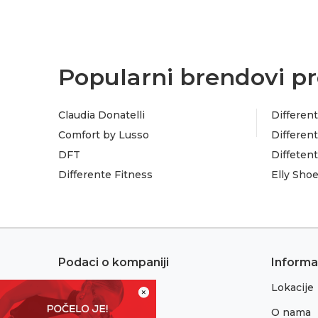
Popularni brendovi pr
Claudia Donatelli
Different
Comfort by Lusso
Different
DFT
Diffeten
Differente Fitness
Elly Sho
Podaci o kompaniji
Informa
Lokacije
Adresa:
×
Sremska 1
O nama