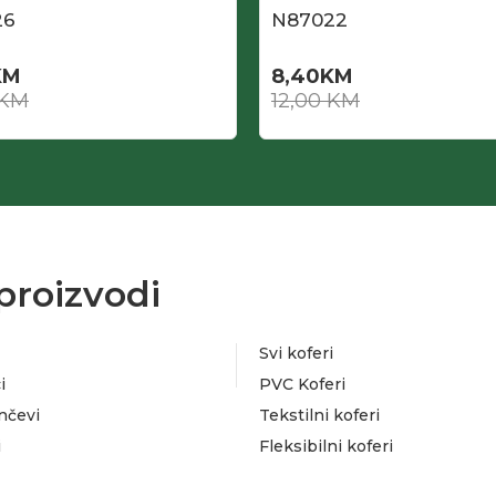
26
N87022
KM
8,40
KM
KM
12,00
KM
proizvodi
Svi koferi
i
PVC Koferi
nčevi
Tekstilni koferi
i
Fleksibilni koferi