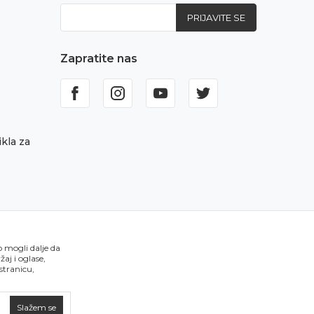
PRIJAVITE SE
Zapratite nas
kla za
o mogli dalje da
aj i oglase,
 stranicu,
Slažem se