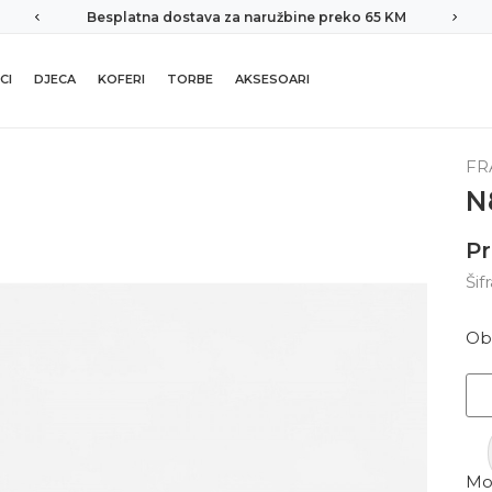
Besplatna dostava za naružbine preko 65 KM
CI
DJECA
KOFERI
TORBE
AKSESOARI
FR
N
Pr
Šif
Ob
Mor