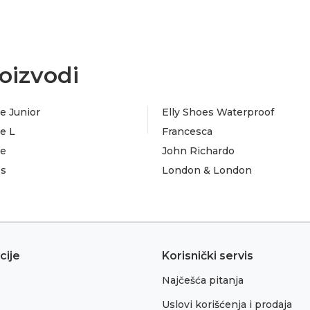
oizvodi
e Junior
Elly Shoes Waterproof
e L
Francesca
te
John Richardo
es
London & London
cije
Korisnički servis
Najčešća pitanja
Uslovi korišćenja i prodaja