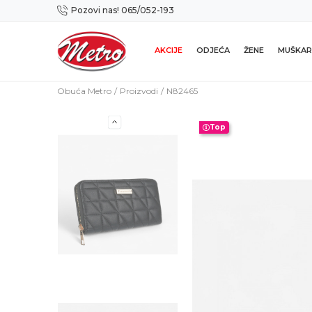
Pozovi nas! 065/052-193
Preuzmi NOVU Metro mobilnu aplikaciju!
AKCIJE
ODJEĆA
ŽENE
MUŠKAR
Obuća Metro
Proizvodi
N82465
Top