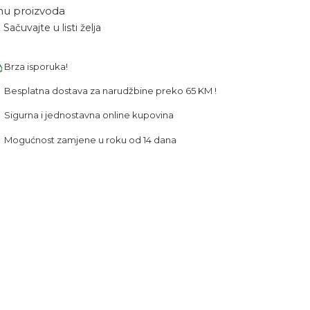
nu proizvoda
Sačuvajte u listi želja
Brza isporuka!
Besplatna dostava za narudžbine preko 65 KM !
Sigurna i jednostavna online kupovina
Mogućnost zamjene u roku od 14 dana