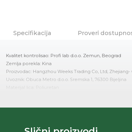
Specifikacija
Proveri dostupno
Kvalitet kontrolisao: Profi lab d.o.o. Zemun, Beograd
Zemlja porekla: Kina
Proizvodac: Hangzhou Weeks Trading Co, Ltd, Zhejiang-
Uvoznik: Obuca Metro d.o.o. Sremska 1, 76300 Bijeljina
Materijal lica: Poliuretan
Materijal postave: Poliuretan
Velicine: 19x10x2.5cm
Odrzavanje: Vlazna krpa
Kolekcija: Francesca
Godina JCI: Jci-2104/30.10.2024.
Slični proizvodi