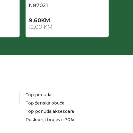
N87021
N870
9,60
KM
8,40
12,00
KM
12,00
Top ponuda
Top ženska obuća
Top ponuda aksesoara
Poslednji brojevi -70%