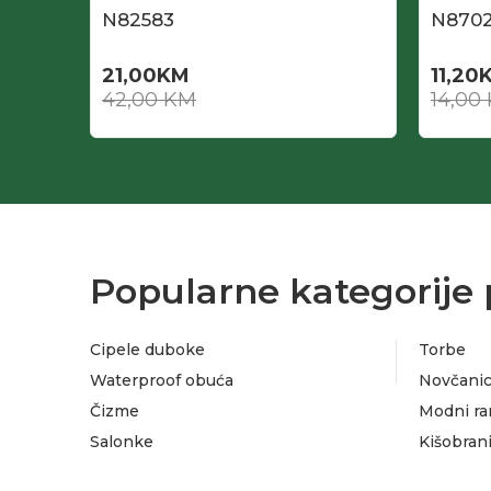
N82583
N870
21,00
KM
11,20
42,00
KM
14,00
Popularne kategorije 
Cipele duboke
Torbe
Waterproof obuća
Novčanic
Čizme
Modni ra
Salonke
Kišobran