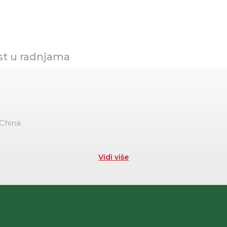
st u radnjama
 China
Vidi više