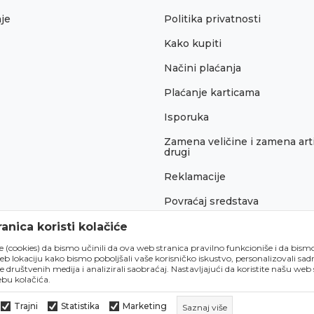
je
Politika privatnosti
Kako kupiti
Načini plaćanja
Plaćanje karticama
Isporuka
Zamena veličine i zamena arti
drugi
Reklamacije
Povraćaj sredstava
Pravo na odustajanje
anica koristi kolačiće
́e (cookies) da bismo učinili da ova web stranica pravilno funkcioniše i da bism
lokaciju kako bismo poboljšali vaše korisničko iskustvo, personalizovali sadrž
e društvenih medija i analizirali saobraćaj. Nastavljajući da koristite našu web
bu kolačića.
Trajni
Statistika
Marketing
Saznaj više