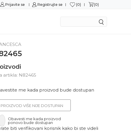
0
0
Prijavite se
Sigurna kupovina
Registrujte se
M
ANCESCA
82465
oizvodi
ra artikla:
N82465
avestite me kada proizvod bude dostupan
PROIZVOD VIŠE NIJE DOSTUPAN
Obavesti me kada proizvod
ponovo bude dostupan
ate biti verifikovani korisnik kako bi ste videli