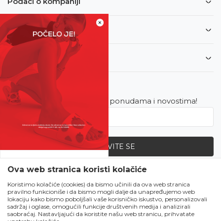
Podaci o kompaniji
×
Informacije
Korisnički servis
Newsletter
Budite u toku sa najnovijim ponudama i novostima!
PRIJAVITE SE
SVE UPOLA CIJENE!
Ova web stranica koristi kolačiće
Zapratite nas
Čekanju je kraj!
Koristimo kolačiće (cookies) da bismo učinili da ova web stranica
pravilno funkcioniše i da bismo mogli dalje da unapređujemo web
Počela je omiljena
lokaciju kako bismo poboljšali vaše korisničko iskustvo, personalizovali
ljetna akcija u Obući
sadržaj i oglase, omogućili funkcije društvenih medija i analizirali
saobraćaj. Nastavljajući da koristite našu web stranicu, prihvatate
Metro!