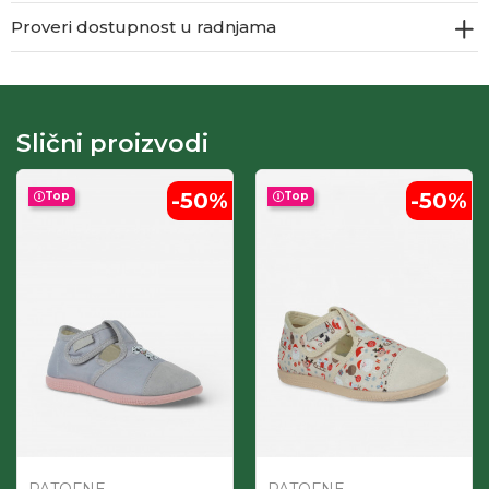
Proveri dostupnost u radnjama
Slični proizvodi
-50
%
-50
%
Top
Top