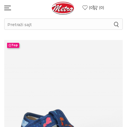
0
0
Pretraži sajt
Top