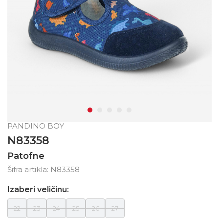
PANDINO BOY
N83358
Patofne
Šifra artikla:
N83358
Izaberi veličinu:
22
23
24
25
26
27