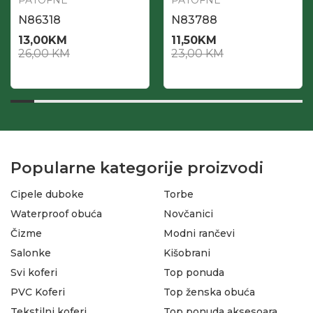
PATOFNE
PATOFNE
N86318
N83788
13,00
KM
11,50
KM
26,00
KM
23,00
KM
Popularne kategorije proizvodi
Cipele duboke
Torbe
Waterproof obuća
Novčanici
Čizme
Modni rančevi
Salonke
Kišobrani
Svi koferi
Top ponuda
PVC Koferi
Top ženska obuća
Tekstilni koferi
Top ponuda aksesoara