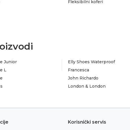
i
Fleksibilni koferi
oizvodi
e Junior
Elly Shoes Waterproof
e L
Francesca
te
John Richardo
es
London & London
cije
Korisnički servis