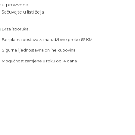
nu proizvoda
Sačuvajte u listi želja
Brza isporuka!
Besplatna dostava za narudžbine preko 65 KM !
Sigurna i jednostavna online kupovina
Mogućnost zamjene u roku od 14 dana