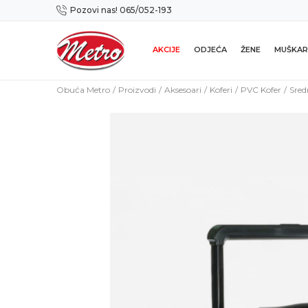
Pozovi nas! 065/052-193
Preuzmi NOVU Metro mobilnu aplikaciju!
AKCIJE
ODJEĆA
ŽENE
MUŠKAR
Obuća Metro
Proizvodi
Aksesoari
Koferi
PVC Kofer
Sred