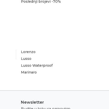
Poslednji brojevi -70%
Lorenzo
Lusso
Lusso Waterproof
Marinaro
Newsletter
Budite u toku sa najnovijim