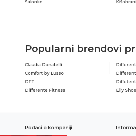
Salonke
Kišobran
Popularni brendovi pr
Claudia Donatelli
Different
Comfort by Lusso
Different
DFT
Diffeten
Differente Fitness
Elly Sho
Podaci o kompaniji
Informa