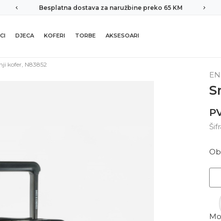
Besplatna dostava za naružbine preko 65 KM
CI
DJECA
KOFERI
TORBE
AKSESOARI
nji kofer, N83852
EN
S
PV
Šif
Ob
Mor