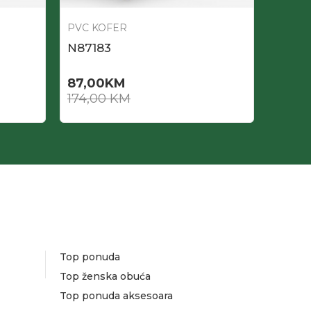
PVC KOFER
PVC K
N87183
N878
87,00
KM
61,00
174,00
KM
Top ponuda
Top ženska obuća
Top ponuda aksesoara