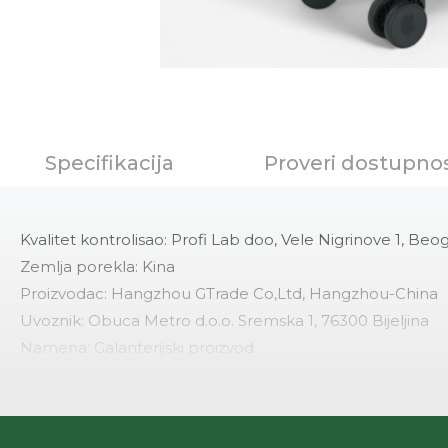
Specifikacija
Proveri dostupno
Kvalitet kontrolisao: Profi Lab doo, Vele Nigrinove 1, Beo
Zemlja porekla: Kina
Proizvodac: Hangzhou GTrade Co,Ltd, Hangzhou-China
Uvoznik: Obuca Metro d.o.o. Sremska 1, 76300 Bijeljina
Namena: Galanterijski proizvod
Materijal lica: Polivinil hlorid- ABS plastika+teksil-pes
Materijal postave: 100% poliester
Velicine: M