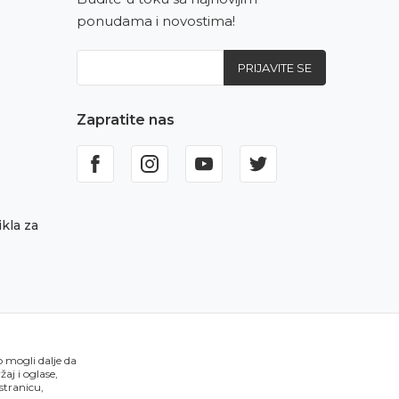
ponudama i novostima!
PRIJAVITE SE
Zapratite nas
kla za
o mogli dalje da
aj i oglase,
 stranicu,