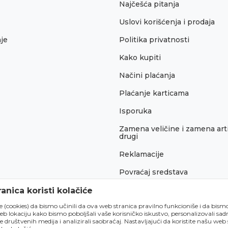
Najčešća pitanja
Uslovi korišćenja i prodaja
je
Politika privatnosti
Kako kupiti
Načini plaćanja
Plaćanje karticama
Isporuka
Zamena veličine i zamena arti
drugi
Reklamacije
Povraćaj sredstava
Pravo na odustajanje
anica koristi kolačiće
́e (cookies) da bismo učinili da ova web stranica pravilno funkcioniše i da bism
lokaciju kako bismo poboljšali vaše korisničko iskustvo, personalizovali sadrž
e društvenih medija i analizirali saobraćaj. Nastavljajući da koristite našu web