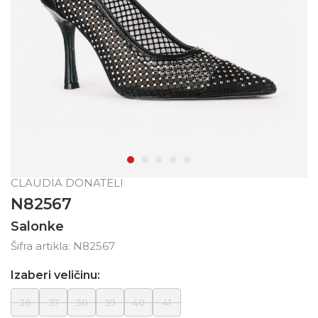
CLAUDIA DONATELI
N82567
Salonke
Šifra artikla:
N82567
Izaberi veličinu:
36
37
38
39
40
41