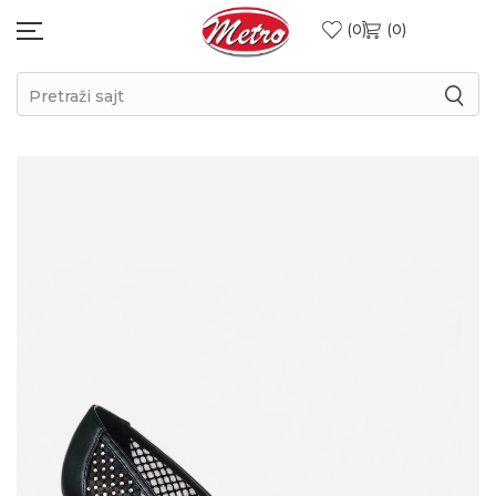
0
0
Pretraži sajt