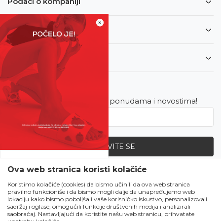
Podaci o kompaniji
×
Informacije
Korisnički servis
Newsletter
Budite u toku sa najnovijim ponudama i novostima!
PRIJAVITE SE
SVE UPOLA CIJENE!
Ova web stranica koristi kolačiće
Zapratite nas
Čekanju je kraj!
Koristimo kolačiće (cookies) da bismo učinili da ova web stranica
pravilno funkcioniše i da bismo mogli dalje da unapređujemo web
Počela je omiljena
lokaciju kako bismo poboljšali vaše korisničko iskustvo, personalizovali
ljetna akcija u Obući
sadržaj i oglase, omogućili funkcije društvenih medija i analizirali
saobraćaj. Nastavljajući da koristite našu web stranicu, prihvatate
Metro!