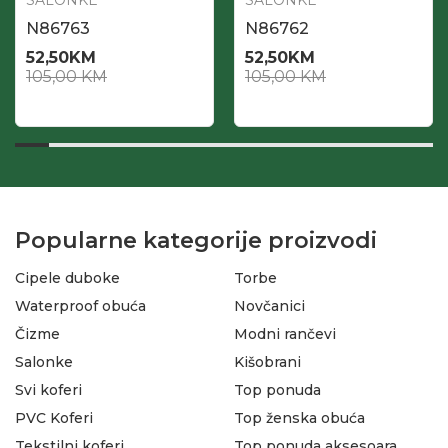
SALONKE
SALONKE
N86763
N86762
52,50
KM
52,50
KM
105,00
KM
105,00
KM
Popularne kategorije proizvodi
Cipele duboke
Torbe
Waterproof obuća
Novčanici
Čizme
Modni rančevi
Salonke
Kišobrani
Svi koferi
Top ponuda
PVC Koferi
Top ženska obuća
Tekstilni koferi
Top ponuda aksesoara