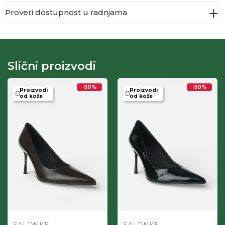
Proveri dostupnost u radnjama
Slični proizvodi
-50
%
-50
%
Proizvodi
Proizvodi
od kože
od kože