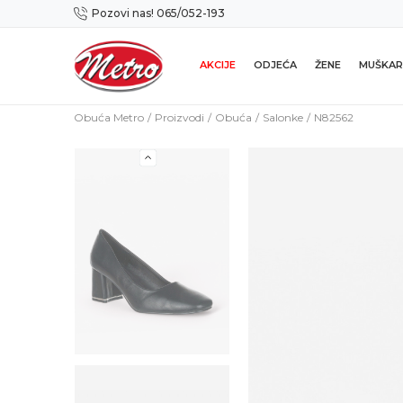
Pozovi nas! 065/052-193
Preuzmi NOVU Metro mobilnu aplikaciju!
AKCIJE
ODJEĆA
ŽENE
MUŠKAR
Obuća Metro
Proizvodi
Obuća
Salonke
N82562