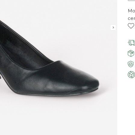
Mor
ce