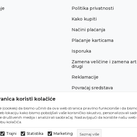
je
Politika privatnosti
Kako kupiti
Načini plaćanja
Plaćanje karticama
Isporuka
Zamena veličine i zamena arti
drugi
Reklamacije
Povraćaj sredstava
Pravo na odustajanje
anica koristi kolačiće
́e (cookies) da bismo učinili da ova web stranica pravilno funkcioniše i da bism
lokaciju kako bismo poboljšali vaše korisničko iskustvo, personalizovali sadrž
e društvenih medija i analizirali saobraćaj. Nastavljajući da koristite našu web
bu kolačića.
Trajni
Statistika
Marketing
Saznaj više