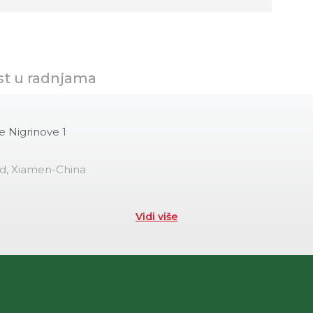
st u radnjama
e Nigrinove 1
td, Xiamen-China
Vidi više