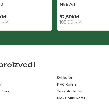
62
N86761
KM
52,50
KM
0
KM
105,00
KM
proizvodi
Svi koferi
i
PVC Koferi
nčevi
Tekstilni koferi
i
Fleksibilni koferi