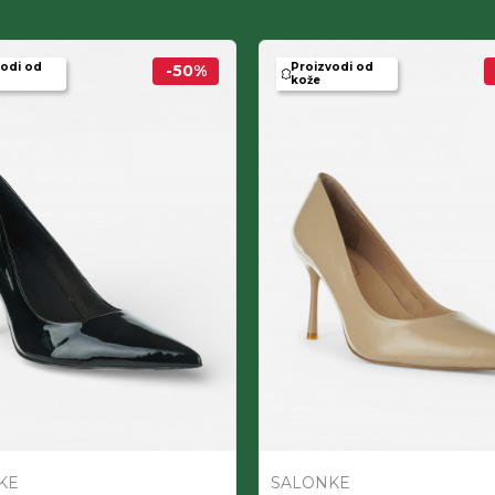
vodi od
Proizvodi od
-50
%
kože
KE
SALONKE