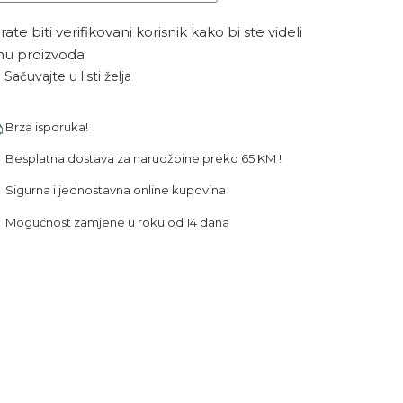
ate biti verifikovani korisnik kako bi ste videli
nu proizvoda
Sačuvajte u listi želja
Brza isporuka!
Besplatna dostava za narudžbine preko 65 KM !
Sigurna i jednostavna online kupovina
Mogućnost zamjene u roku od 14 dana