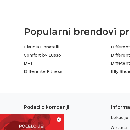
Popularni brendovi pr
Claudia Donatelli
Different
Comfort by Lusso
Different
DFT
Diffeten
Differente Fitness
Elly Sho
Podaci o kompaniji
Informa
Lokacije
Adresa:
×
Sremska 1
O nama