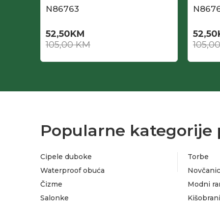
N86763
N867
52,50
KM
52,50
105,00
KM
105,0
Popularne kategorije 
Cipele duboke
Torbe
Waterproof obuća
Novčanic
Čizme
Modni ra
Salonke
Kišobran