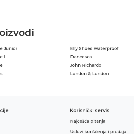
oizvodi
e Junior
Elly Shoes Waterproof
e L
Francesca
te
John Richardo
es
London & London
cije
Korisnički servis
Najčešća pitanja
Uslovi korišćenja i prodaja