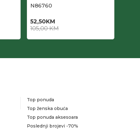
N86760
N865
52,50
KM
31,60
105,00
KM
79,0
Top ponuda
Top ženska obuća
Top ponuda aksesoara
Poslednji brojevi -70%