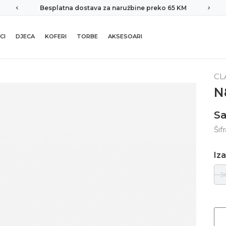
Besplatna dostava za naružbine preko 65 KM
CI
DJECA
KOFERI
TORBE
AKSESOARI
CL
N
S
Šif
Iza
3