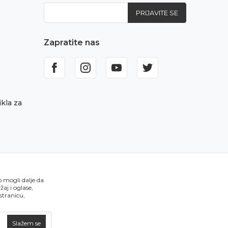
PRIJAVITE SE
Zapratite nas
kla za
o mogli dalje da
aj i oglase,
 stranicu,
Slažem se