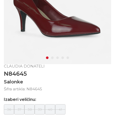
CLAUDIA DONATELI
N84645
Salonke
Šifra artikla:
N84645
Izaberi veličinu:
36
37
38
39
40
41