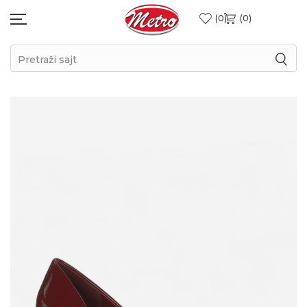
0
0
Pretraži sajt