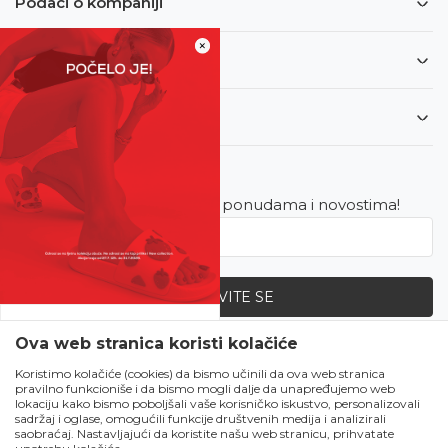
Podaci o kompaniji
×
Informacije
Korisnički servis
Newsletter
Budite u toku sa najnovijim ponudama i novostima!
PRIJAVITE SE
SVE UPOLA CIJENE!
Ova web stranica koristi kolačiće
Zapratite nas
Čekanju je kraj!
Koristimo kolačiće (cookies) da bismo učinili da ova web stranica
pravilno funkcioniše i da bismo mogli dalje da unapređujemo web
Počela je omiljena
lokaciju kako bismo poboljšali vaše korisničko iskustvo, personalizovali
ljetna akcija u Obući
sadržaj i oglase, omogućili funkcije društvenih medija i analizirali
saobraćaj. Nastavljajući da koristite našu web stranicu, prihvatate
Metro!