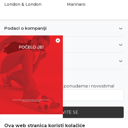
London & London
Marinaro
Podaci o kompaniji
×
Informacije
Korisnički servis
Newsletter
Budite u toku sa najnovijim ponudama i novostima!
PRIJAVITE SE
SVE UPOLA CIJENE!
Ova web stranica koristi kolačiće