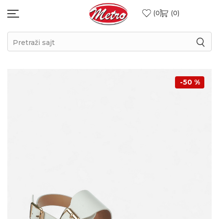
0
0
Pretraži sajt
-50
%