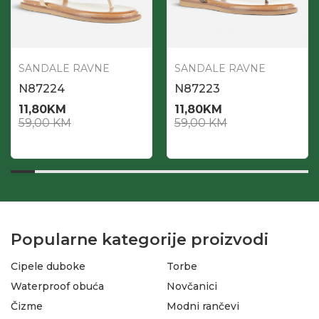
SANDALE RAVNE
SANDALE RAVNE
N87224
N87223
11,80
KM
11,80
KM
59,00
KM
59,00
KM
Popularne kategorije proizvodi
Cipele duboke
Torbe
Waterproof obuća
Novčanici
Čizme
Modni rančevi