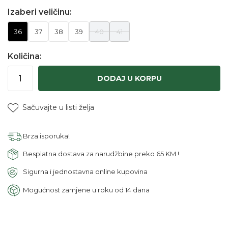
Izaberi veličinu:
36
37
38
39
40
41
Količina:
DODAJ U KORPU
Sačuvajte u listi želja
Brza isporuka!
Besplatna dostava za narudžbine preko 65 KM !
Sigurna i jednostavna online kupovina
Mogućnost zamjene u roku od 14 dana