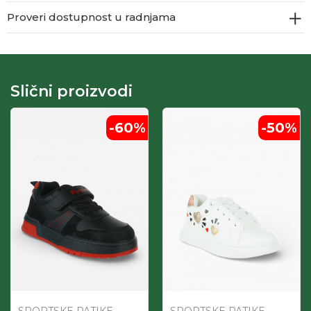
Proveri dostupnost u radnjama
Slični proizvodi
-60
%
-50
%