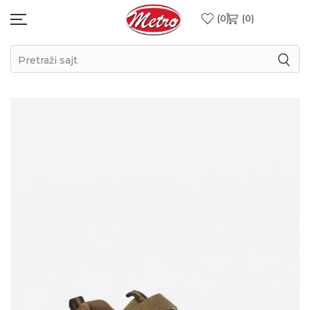
0
0
Pretraži sajt