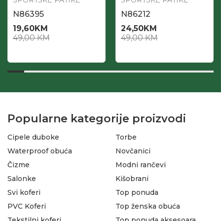
SPORTSKE PATIKE
SPORTSKE PATIKE
N86395
N86212
19,60
KM
24,50
KM
49,00
KM
49,00
KM
Popularne kategorije proizvodi
Cipele duboke
Torbe
Waterproof obuća
Novčanici
Čizme
Modni rančevi
Salonke
Kišobrani
Svi koferi
Top ponuda
PVC Koferi
Top ženska obuća
Tekstilni koferi
Top ponuda aksesoara