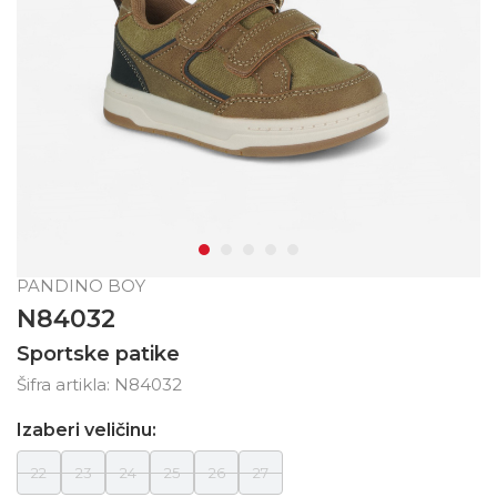
PANDINO BOY
N84032
Sportske patike
Šifra artikla:
N84032
Izaberi veličinu:
22
23
24
25
26
27