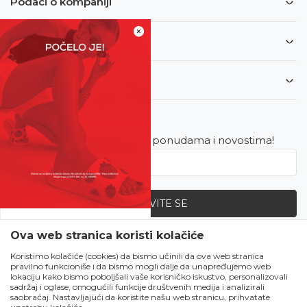
Podaci o kompaniji
×
Informacije
Korisnički servis
Newsletter
Budite u toku sa najnovijim ponudama i novostima!
PRIJAVITE SE
SVE UPOLA CIJENE!
Ova web stranica koristi kolačiće
Zapratite nas
Čekanju je kraj!
Koristimo kolačiće (cookies) da bismo učinili da ova web stranica
pravilno funkcioniše i da bismo mogli dalje da unapređujemo web
Počela je omiljena
lokaciju kako bismo poboljšali vaše korisničko iskustvo, personalizovali
ljetna akcija u Obući
sadržaj i oglase, omogućili funkcije društvenih medija i analizirali
saobraćaj. Nastavljajući da koristite našu web stranicu, prihvatate
Metro!