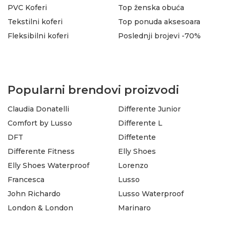
PVC Koferi
Top ženska obuća
Tekstilni koferi
Top ponuda aksesoara
Fleksibilni koferi
Poslednji brojevi -70%
Popularni brendovi proizvodi
Claudia Donatelli
Differente Junior
Comfort by Lusso
Differente L
DFT
Diffetente
Differente Fitness
Elly Shoes
Elly Shoes Waterproof
Lorenzo
Francesca
Lusso
John Richardo
Lusso Waterproof
London & London
Marinaro