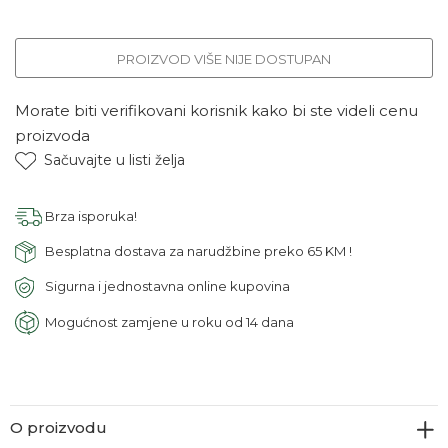
PROIZVOD VIŠE NIJE DOSTUPAN
Morate biti verifikovani korisnik kako bi ste videli cenu
proizvoda
Sačuvajte u listi želja
Brza isporuka!
Besplatna dostava za narudžbine preko 65 KM !
Sigurna i jednostavna online kupovina
Mogućnost zamjene u roku od 14 dana
O proizvodu