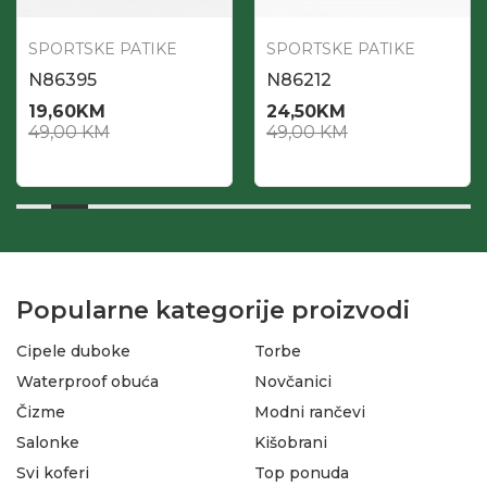
SPORTSKE PATIKE
SPORTSKE PATIKE
N86395
N86212
19,60
KM
24,50
KM
49,00
KM
49,00
KM
Popularne kategorije proizvodi
Cipele duboke
Torbe
Waterproof obuća
Novčanici
Čizme
Modni rančevi
Salonke
Kišobrani
Svi koferi
Top ponuda