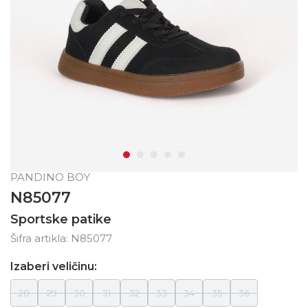
PANDINO BOY
N85077
Sportske patike
Šifra artikla:
N85077
Izaberi veličinu:
28
29
30
31
32
33
34
35
36