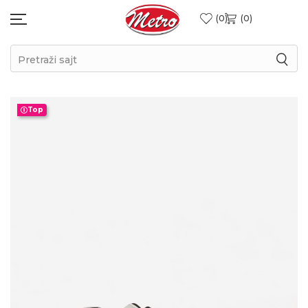
0
0
Pretraži sajt
Top