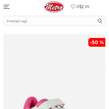
0
0
Pretraži sajt
-50
%