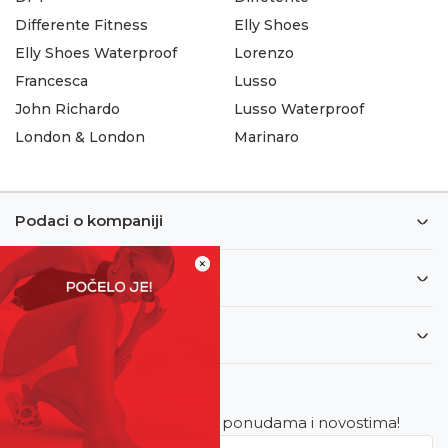
Differente Fitness
Elly Shoes
Elly Shoes Waterproof
Lorenzo
Francesca
Lusso
John Richardo
Lusso Waterproof
London & London
Marinaro
Podaci o kompaniji
×
Informacije
Korisnički servis
Newsletter
Budite u toku sa najnovijim ponudama i novostima!