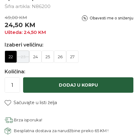
Šifra artikla:
N86200
49,00
KM
Obavesti me o sniženju
24,50
KM
Ušteda:
24,50
KM
Izaberi veličinu:
22
23
24
25
26
27
Količina:
DODAJ U KORPU
Sačuvajte u listi želja
Brza isporuka!
Besplatna dostava za narudžbine preko 65 KM !