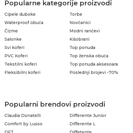
Popularne kategorije proizvodi
Cipele duboke
Torbe
Waterproof obuća
Novčanici
Čizme
Modni rančevi
Salonke
Kišobrani
Svi koferi
Top ponuda
PVC Koferi
Top ženska obuća
Tekstilni koferi
Top ponuda aksesoara
Fleksibilni koferi
Poslednji brojevi -70%
Popularni brendovi proizvodi
Claudia Donatelli
Differente Junior
Comfort by Lusso
Differente L
DFT
Diffetente