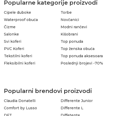
Popularne kategorije proizvodi
Cipele duboke
Torbe
Waterproof obuća
Novčanici
Čizme
Modni rančevi
Salonke
Kišobrani
Svi koferi
Top ponuda
PVC Koferi
Top ženska obuća
Tekstilni koferi
Top ponuda aksesoara
Fleksibilni koferi
Poslednji brojevi -70%
Popularni brendovi proizvodi
Claudia Donatelli
Differente Junior
Comfort by Lusso
Differente L
DFT
Diffetente