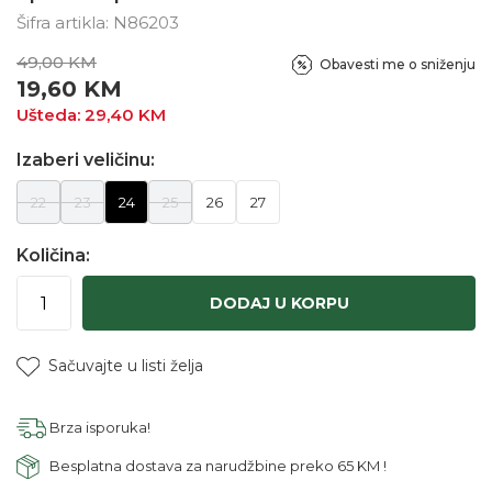
Šifra artikla:
N86203
49,00
KM
Obavesti me o sniženju
19,60
KM
Ušteda:
29,40
KM
Izaberi veličinu:
22
23
24
25
26
27
Količina:
DODAJ U KORPU
Sačuvajte u listi želja
Brza isporuka!
Besplatna dostava za narudžbine preko 65 KM !