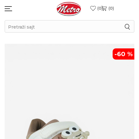
0
0
Pretraži sajt
-60
%