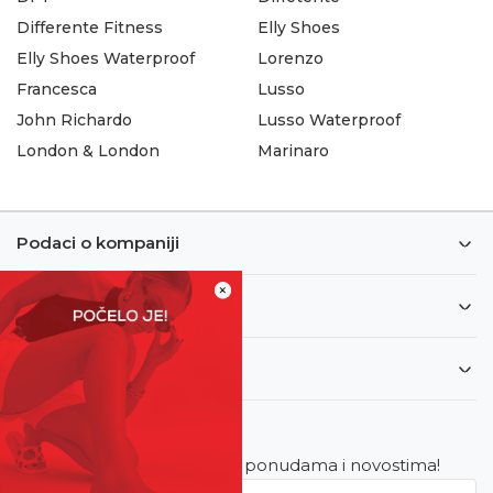
Differente Fitness
Elly Shoes
Elly Shoes Waterproof
Lorenzo
Francesca
Lusso
John Richardo
Lusso Waterproof
London & London
Marinaro
Podaci o kompaniji
×
Informacije
Korisnički servis
Newsletter
Budite u toku sa najnovijim ponudama i novostima!