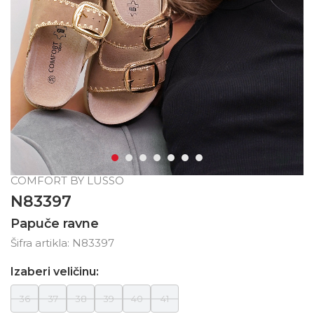
COMFORT BY LUSSO
N83397
Papuče ravne
Šifra artikla:
N83397
Izaberi veličinu:
36
37
38
39
40
41