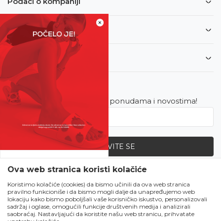
Podaci o kompaniji
×
Informacije
Korisnički servis
Newsletter
Budite u toku sa najnovijim ponudama i novostima!
PRIJAVITE SE
SVE UPOLA CIJENE!
Ova web stranica koristi kolačiće
Zapratite nas
Čekanju je kraj!
Koristimo kolačiće (cookies) da bismo učinili da ova web stranica
pravilno funkcioniše i da bismo mogli dalje da unapređujemo web
Počela je omiljena
lokaciju kako bismo poboljšali vaše korisničko iskustvo, personalizovali
ljetna akcija u Obući
sadržaj i oglase, omogućili funkcije društvenih medija i analizirali
saobraćaj. Nastavljajući da koristite našu web stranicu, prihvatate
Metro!