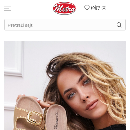
0
0
Pretraži sajt