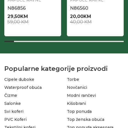
PAPUČE RAVNE
PAPUČE RAVNE
N86856
N86560
29,50
KM
20,00
KM
59,00
KM
40,00
KM
Popularne kategorije proizvodi
Cipele duboke
Torbe
Waterproof obuća
Novčanici
Čizme
Modni rančevi
Salonke
Kišobrani
Svi koferi
Top ponuda
PVC Koferi
Top ženska obuća
Tekstilni koferi
Top ponuda aksesoara