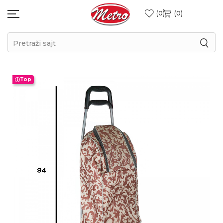
0
0
Pretraži sajt
Top