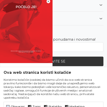
×
Informacije
Korisnički servis
Newsletter
Budite u toku sa najnovijim ponudama i novostima!
PRIJAVITE SE
SVE UPOLA CIJENE!
Ova web stranica koristi kolačiće
Zapratite nas
Čekanju je kraj!
Koristimo kolačiće (cookies) da bismo učinili da ova web stranica
pravilno funkcioniše i da bismo mogli dalje da unapređujemo web
Počela je omiljena
lokaciju kako bismo poboljšali vaše korisničko iskustvo, personalizovali
ljetna akcija u Obući
sadržaj i oglase, omogućili funkcije društvenih medija i analizirali
saobraćaj. Nastavljajući da koristite našu web stranicu, prihvatate
Metro!
upotrebu kolačića.
SVE IZ LJETNE
KOLEKCIJE UPOLA
Obavezni
Trajni
Statistika
Marketing