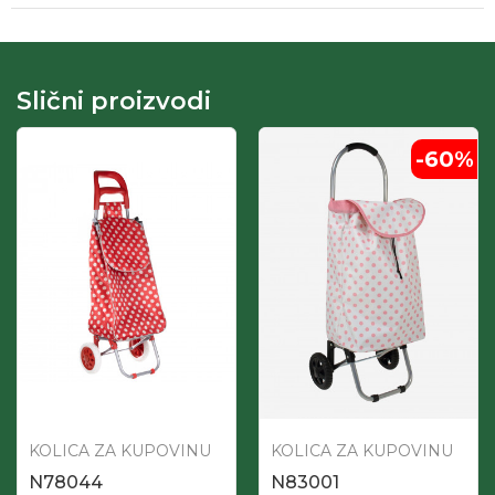
Slični proizvodi
-60
%
KOLICA ZA KUPOVINU
KOLICA ZA KUPOVINU
N78044
N83001