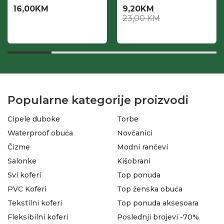
16,00
KM
9,20
KM
23,00
KM
Popularne kategorije proizvodi
Cipele duboke
Torbe
Waterproof obuća
Novčanici
Čizme
Modni rančevi
Salonke
Kišobrani
Svi koferi
Top ponuda
PVC Koferi
Top ženska obuća
Tekstilni koferi
Top ponuda aksesoara
Fleksibilni koferi
Poslednji brojevi -70%