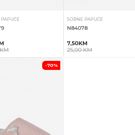
 PAPUČE
SOBNE PAPUČE
79
N84078
M
7,50
KM
KM
25,00
KM
-70
%