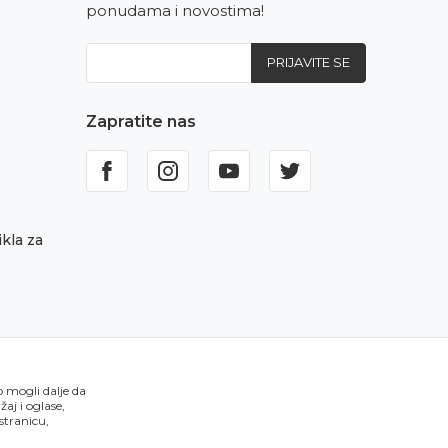
ponudama i novostima!
PRIJAVITE SE
Zapratite nas
kla za
o mogli dalje da
aj i oglase,
 stranicu,