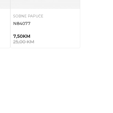
SOBNE PAPUČE
N84077
7,50
KM
25,00
KM