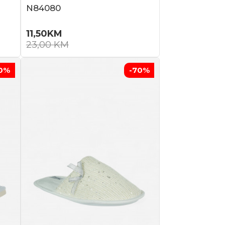
N84080
11,50
KM
23,00
KM
0
%
-70
%