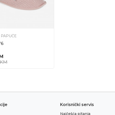
 PAPUČE
76
M
KM
cije
Korisnički servis
Najčešća pitanja