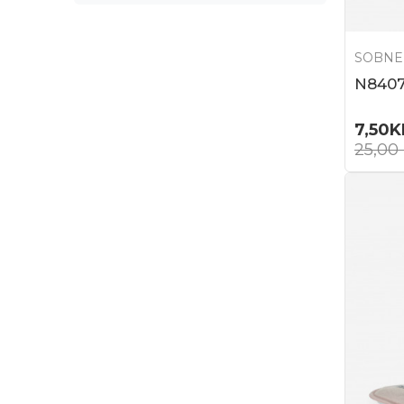
SOBNE
N840
7,50
K
25,00