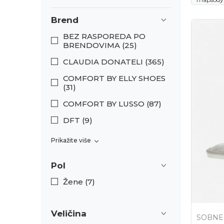
Brend
BEZ RASPOREDA PO
BRENDOVIMA (25)
CLAUDIA DONATELI (365)
COMFORT BY ELLY SHOES
(31)
COMFORT BY LUSSO (87)
DFT (9)
Prikažite više
Pol
Žene (7)
Veličina
SOBNE