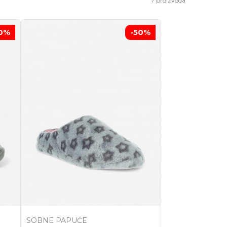
7
proizvoda
0
%
-50
%
SOBNE PAPUČE