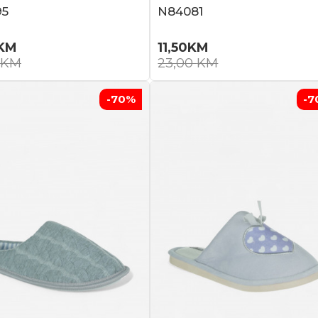
95
N84081
KM
11,50
KM
KM
23,00
KM
-70
%
-7