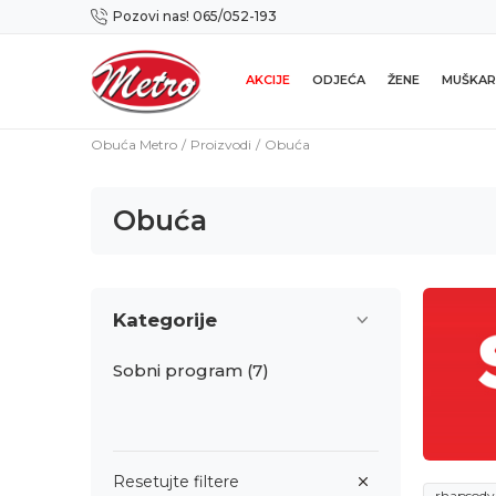
Pozovi nas! 065/052-193
Preuzmi NOVU Metro mobilnu aplikaciju!
AKCIJE
ODJEĆA
ŽENE
MUŠKAR
Obuća Metro
Proizvodi
Obuća
Obuća
Kategorije
Sobni program
(7)
Resetujte filtere
rhapsody