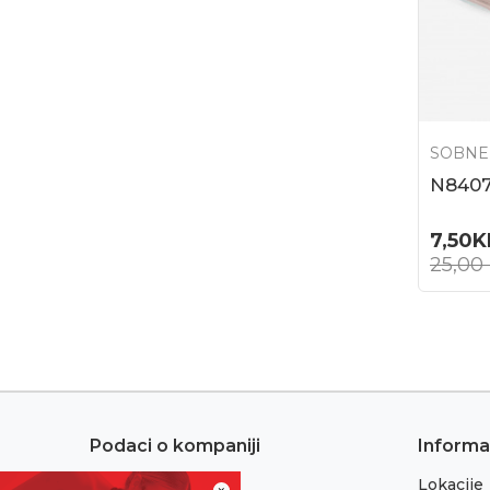
SOBNE
N840
7,50
K
25,00
Podaci o kompaniji
Informa
Lokacije
Adresa: