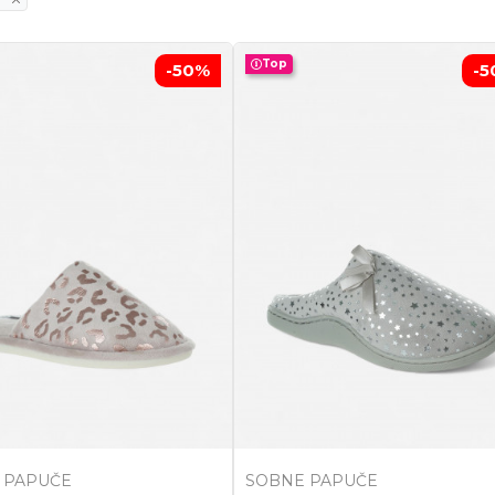
Top
-50
%
-5
 PAPUČE
SOBNE PAPUČE