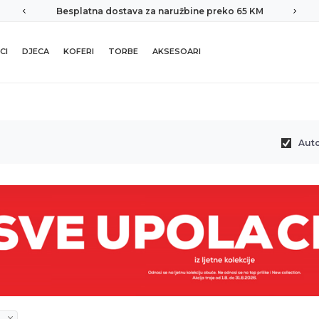
Besplatna dostava za naružbine preko 65 KM
CI
DJECA
KOFERI
TORBE
AKSESOARI
Aut