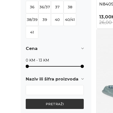
N840
36
36/37
37
38
13,00
38/39
39
40
40/41
26,00
41
Cena
Naziv ili šifra proizvoda
PRETRAŽI