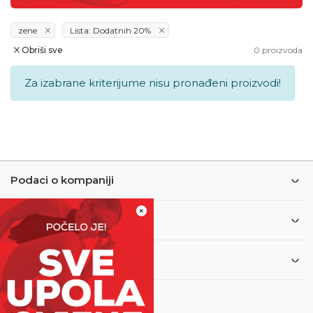
zene
Lista: Dodatnih 20%
Obriši sve
0
proizvoda
Za izabrane kriterijume nisu pronađeni proizvodi!
Podaci o kompaniji
×
Informacije
Korisnički servis
Newsletter