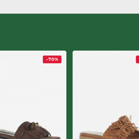
-70
%