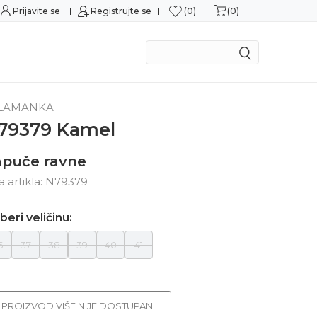
0
0
Prijavite se
Sigurna kupovina
Registrujte se
M
LAMANKA
79379 Kamel
apuče ravne
ra artikla:
N79379
beri veličinu:
6
37
38
39
40
41
PROIZVOD VIŠE NIJE DOSTUPAN