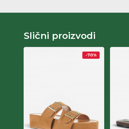
Namena: Obuca za suvo vreme
Nacin izrade: Lepljena obuca
Materijal lica: Tekstil
Materijal postave: Vestacka koza
Ulozna tabanica: Vestacka koza
Slični proizvodi
Materijal djona: Polivinilhlorid
Velicine: 36-41
-50
Odrzavanje: Meka cetka
%
-70
%
Kolekcija: Claudia Donateli
Godina JCI: Jci-408/19.03.2024. SRPS-n G.B1.035