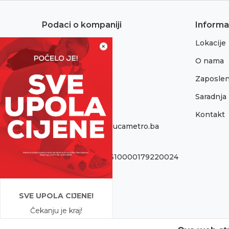
Podaci o kompaniji
Informa
Lokacije
Adresa:
×
Sremska 1
O nama
76300 Bijeljina
Zaposlen
Telefon:
065/052-193
Saradnja
Kontakt
Email:
onlinepodrska@obucametro.ba
Račun:
Raiffeisen banka 1610000179220024
PIB:
440405089005
SVE UPOLA CIJENE!
Matični broj:
Čekanju je kraj!
11146040
Počela je omiljena