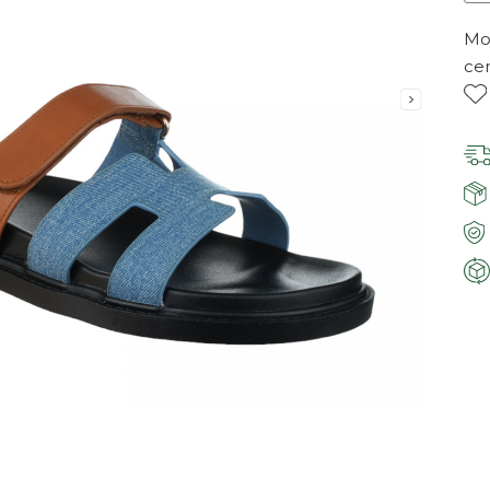
Mor
ce