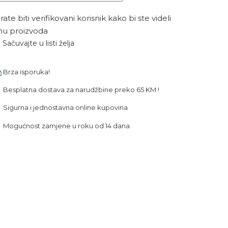
ate biti verifikovani korisnik kako bi ste videli
nu proizvoda
Sačuvajte u listi želja
Brza isporuka!
Besplatna dostava za narudžbine preko 65 KM !
Sigurna i jednostavna online kupovina
Mogućnost zamjene u roku od 14 dana