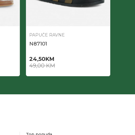
PAPUČE RAVNE
PAPUČ
N87101
N871
24,50
KM
26,0
49,00
KM
52,0
Top ponuda