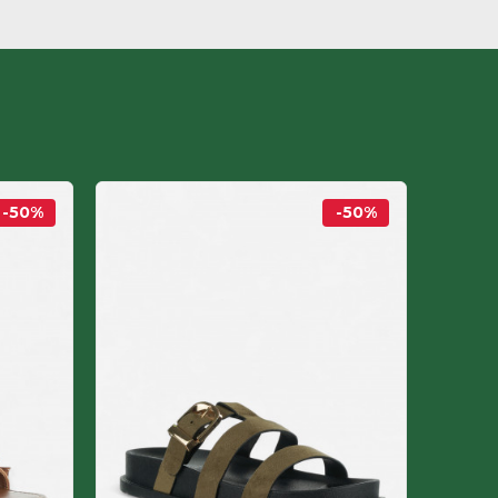
-50
%
-50
%