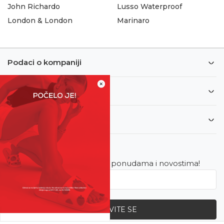
John Richardo
Lusso Waterproof
London & London
Marinaro
Podaci o kompaniji
×
Informacije
Korisnički servis
Newsletter
Budite u toku sa najnovijim ponudama i novostima!
PRIJAVITE SE