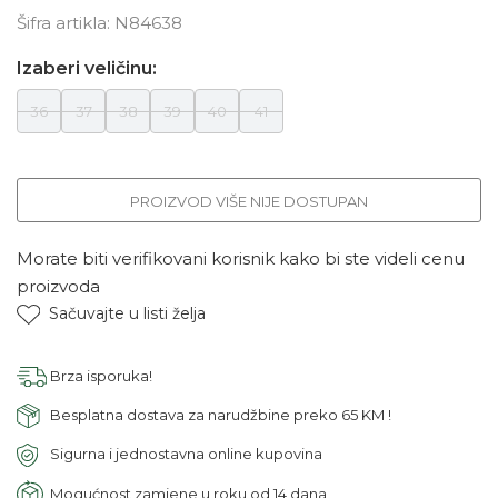
Šifra artikla:
N84638
Izaberi veličinu:
36
37
38
39
40
41
PROIZVOD VIŠE NIJE DOSTUPAN
Morate biti verifikovani korisnik kako bi ste videli cenu
proizvoda
Sačuvajte u listi želja
Brza isporuka!
Besplatna dostava za narudžbine preko 65 KM !
Sigurna i jednostavna online kupovina
Mogućnost zamjene u roku od 14 dana