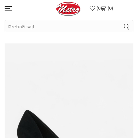
0
0
Pretraži sajt