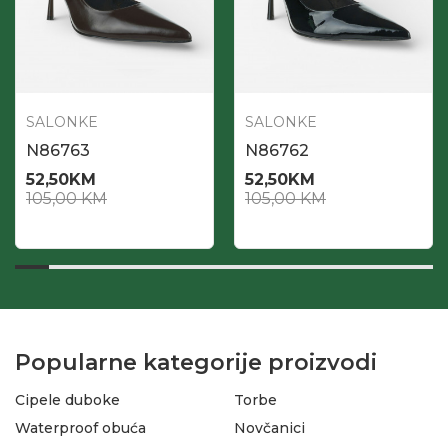
SALONKE
SALONKE
N86763
N86762
52,50
KM
52,50
KM
105,00
KM
105,00
KM
Popularne kategorije proizvodi
Cipele duboke
Torbe
Waterproof obuća
Novčanici