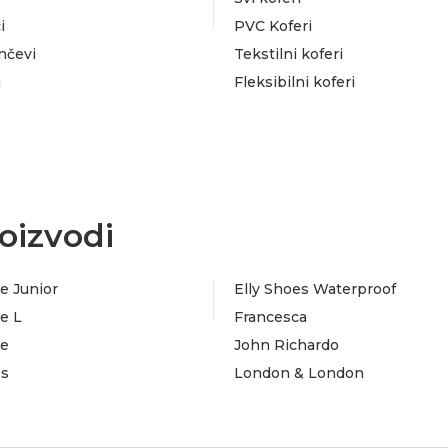
i
PVC Koferi
nčevi
Tekstilni koferi
i
Fleksibilni koferi
oizvodi
e Junior
Elly Shoes Waterproof
e L
Francesca
te
John Richardo
es
London & London