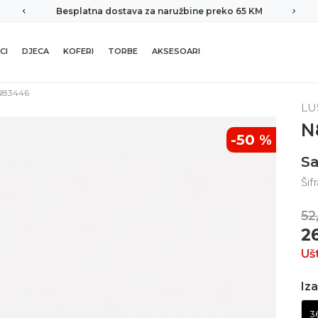
Besplatna dostava za naružbine preko 65 KM
CI
DJECA
KOFERI
TORBE
AKSESOARI
N83446
LU
N
-50
%
Sa
Šif
52
2
Uš
Iza
3