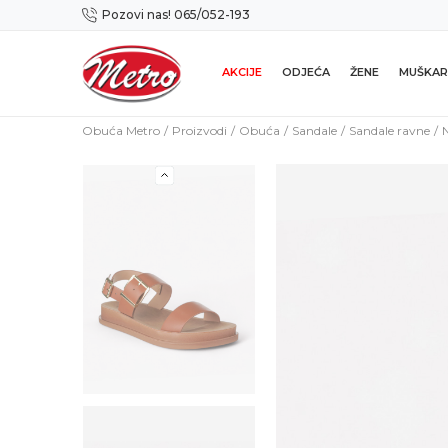
Pozovi nas! 065/052-193
Preuzmi NOVU Metro mobilnu aplikaciju!
AKCIJE
ODJEĆA
ŽENE
MUŠKAR
Obuća Metro
Proizvodi
Obuća
Sandale
Sandale ravne