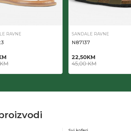
LE RAVNE
SANDALE RAVNE
23
N87137
KM
22,50
KM
KM
45,00
KM
proizvodi
Svi koferi