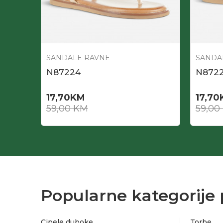
SANDALE RAVNE
SANDA
N87224
N872
17,70
KM
17,70
59,00
KM
59,00
Popularne kategorije 
Cipele duboke
Torbe