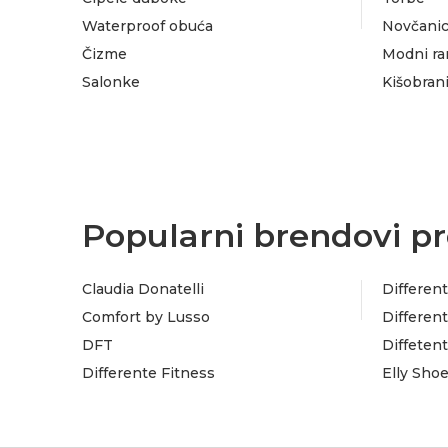
Waterproof obuća
Novčanic
Čizme
Modni ra
Salonke
Kišobran
Popularni brendovi pr
Claudia Donatelli
Different
Comfort by Lusso
Different
DFT
Diffeten
Differente Fitness
Elly Sho