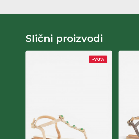
Slični proizvodi
-50
%
-70
%