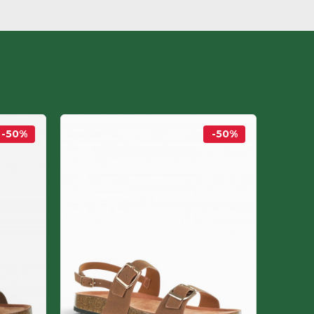
-50
%
-50
%