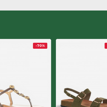
-70
%