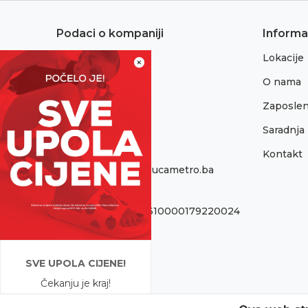
Podaci o kompaniji
Informa
Lokacije
Adresa:
×
Sremska 1
O nama
76300 Bijeljina
Zaposlen
Telefon:
065/052-193
Saradnja
Kontakt
Email:
onlinepodrska@obucametro.ba
Račun:
Raiffeisen banka 1610000179220024
PIB:
440405089005
SVE UPOLA CIJENE!
Matični broj:
Čekanju je kraj!
11146040
Počela je omiljena