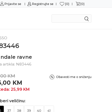
0
0
Prijavite se
Sigurna kupovina
Registrujte se
M
SSO
83446
ndale ravne
ra artikla:
N83446
,00
KM
Obavesti me o sniženju
6,00
KM
teda:
25,99
KM
beri veličinu:
6
37
38
39
40
41