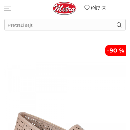
0
0
Pretraži sajt
-90
%