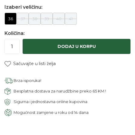
Izaberi veličinu:
36
37
38
39
40
41
Količina:
DODAJ U KORPU
Sačuvajte u listi želja
Brza isporuka!
Besplatna dostava za narudžbine preko 65 KM !
Sigurna i jednostavna online kupovina
Mogućnost zamjene u roku od 14 dana