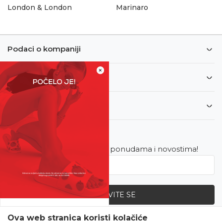
London & London
Marinaro
Podaci o kompaniji
×
Informacije
Korisnički servis
Newsletter
Budite u toku sa najnovijim ponudama i novostima!
PRIJAVITE SE
SVE UPOLA CIJENE!
Ova web stranica koristi kolačiće