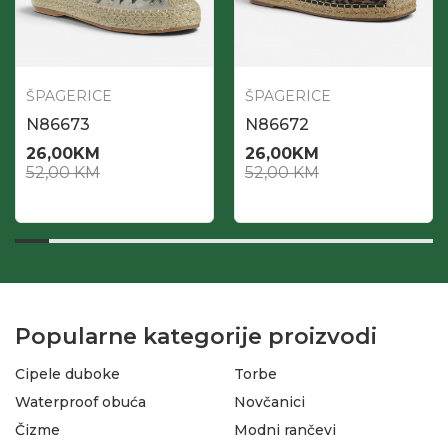
ŠPAGERICE
ŠPAGERICE
N86673
N86672
26,00
KM
26,00
KM
52,00
KM
52,00
KM
Popularne kategorije proizvodi
Cipele duboke
Torbe
Waterproof obuća
Novčanici
Čizme
Modni rančevi