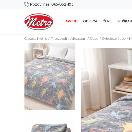
Pozovi nas! 065/052-193
Preuzmi NOVU Metro mobilnu aplikaciju!
AKCIJE
ODJEĆA
ŽENE
MUŠKAR
Obuća Metro
Proizvodi
Aksesoari
Ćebe
Svjetleće ćebe
N