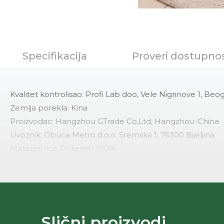
Specifikacija
Proveri dostupno
Kvalitet kontrolisao: Profi Lab doo, Vele Nigrinove 1, Beo
Zemlja porekla: Kina
Proizvodac: Hangzhou GTrade Co,Ltd, Hangzhou-China
Uvoznik: Obuca Metro d.o.o. Sremska 1, 76300 Bijeljina
Materijal lica: Poliester 100%
Sirovinski sastav: 100% Poliester
Dimenzija: 150x200cm
Odrzavanje: Prema usivenoj etikete na proizvodu, pranj
Kolekcija: Love and Go
Godina JCI: Jci-361/26.02.2026..
Slični proizvodi