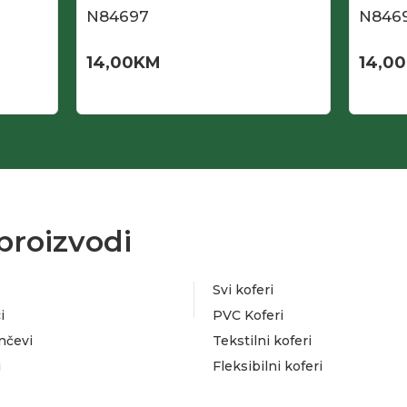
N84697
N846
14,00
KM
14,00
proizvodi
Svi koferi
i
PVC Koferi
nčevi
Tekstilni koferi
i
Fleksibilni koferi