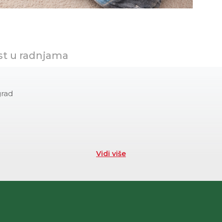
st u radnjama
grad
Vidi više
e na 40C