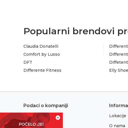
Popularni brendovi pr
Claudia Donatelli
Different
Comfort by Lusso
Different
DFT
Diffeten
Differente Fitness
Elly Sho
Podaci o kompaniji
Informa
Lokacije
Adresa:
×
Sremska 1
O nama