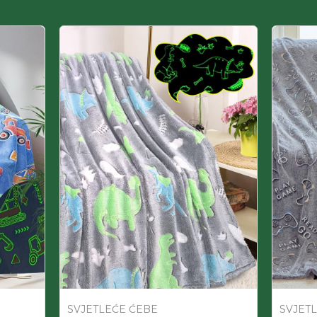
SVJETLEĆE ĆEBE
SVJET