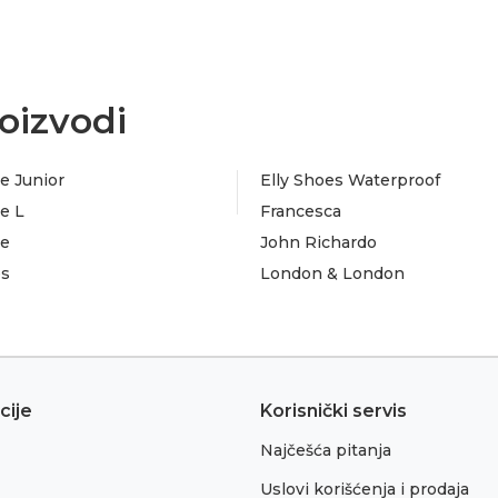
oizvodi
e Junior
Elly Shoes Waterproof
e L
Francesca
te
John Richardo
es
London & London
cije
Korisnički servis
Najčešća pitanja
Uslovi korišćenja i prodaja