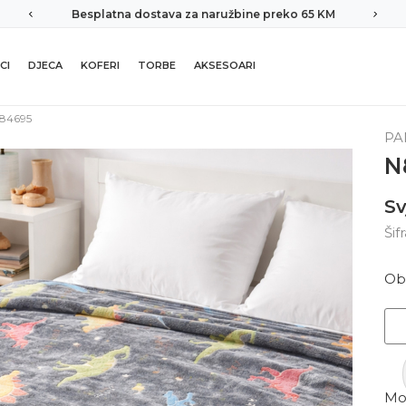
Besplatna dostava za naružbine preko 65 KM
CI
DJECA
KOFERI
TORBE
AKSESOARI
84695
PA
N
Sv
Šif
Ob
Mor