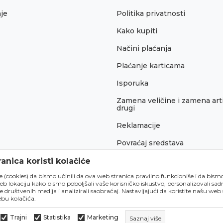
je
Politika privatnosti
Kako kupiti
Načini plaćanja
Plaćanje karticama
Isporuka
Zamena veličine i zamena arti
drugi
Reklamacije
Povraćaj sredstava
Pravo na odustajanje
anica koristi kolačiće
́e (cookies) da bismo učinili da ova web stranica pravilno funkcioniše i da bism
lokaciju kako bismo poboljšali vaše korisničko iskustvo, personalizovali sadrž
e društvenih medija i analizirali saobraćaj. Nastavljajući da koristite našu web
bu kolačića.
Trajni
Statistika
Marketing
Saznaj više