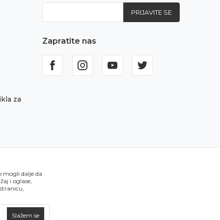
PRIJAVITE SE
Zapratite nas
kla za
o mogli dalje da
aj i oglase,
 stranicu,
Slažem se