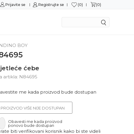
0
0
Prijavite se
Sigurna kupovina
Registrujte se
M
NDINO BOY
84695
jetleće ćebe
ra artikla:
N84695
avestite me kada proizvod bude dostupan
PROIZVOD VIŠE NIJE DOSTUPAN
Obavesti me kada proizvod
ponovo bude dostupan
ate biti verifikovani korisnik kako bi ste videli