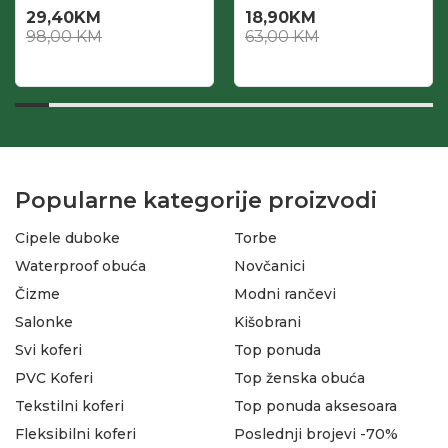
29,40
KM
18,90
KM
98,00
KM
63,00
KM
Popularne kategorije proizvodi
Cipele duboke
Torbe
Waterproof obuća
Novčanici
Čizme
Modni rančevi
Salonke
Kišobrani
Svi koferi
Top ponuda
PVC Koferi
Top ženska obuća
Tekstilni koferi
Top ponuda aksesoara
Fleksibilni koferi
Poslednji brojevi -70%