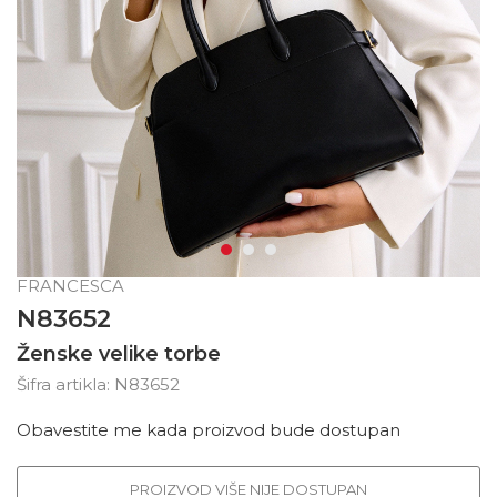
FRANCESCA
N83652
Ženske velike torbe
Šifra artikla:
N83652
Obavestite me kada proizvod bude dostupan
PROIZVOD VIŠE NIJE DOSTUPAN