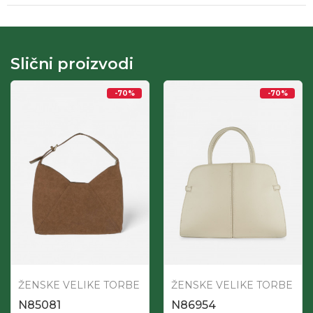
Slični proizvodi
-70
%
-70
%
ŽENSKE VELIKE TORBE
ŽENSKE VELIKE TORBE
N85081
N86954