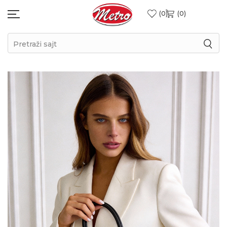
0
0
Pretraži sajt