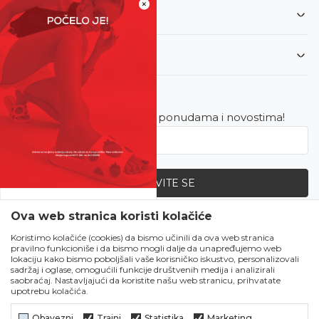
×
Informacije
Korisnički servis
Newsletter
Budite u toku sa najnovijim ponudama i novostima!
PRIJAVITE SE
SVE UPOLA CIJENE!
Ova web stranica koristi kolačiće
Zapratite nas
Čekanju je kraj!
Koristimo kolačiće (cookies) da bismo učinili da ova web stranica
pravilno funkcioniše i da bismo mogli dalje da unapređujemo web
Počela je omiljena
lokaciju kako bismo poboljšali vaše korisničko iskustvo, personalizovali
ljetna akcija u Obući
sadržaj i oglase, omogućili funkcije društvenih medija i analizirali
saobraćaj. Nastavljajući da koristite našu web stranicu, prihvatate
Metro!
upotrebu kolačića.
SVE IZ LJETNE
KOLEKCIJE UPOLA
Obavezni
Trajni
Statistika
Marketing