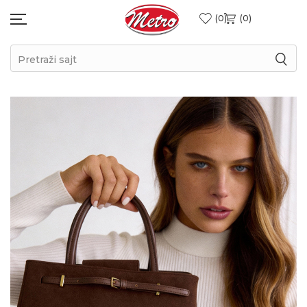
0
0
Pretraži sajt