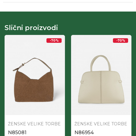
Slični proizvodi
-70
%
-70
%
ŽENSKE VELIKE TORBE
ŽENSKE VELIKE TORBE
N85081
N86954