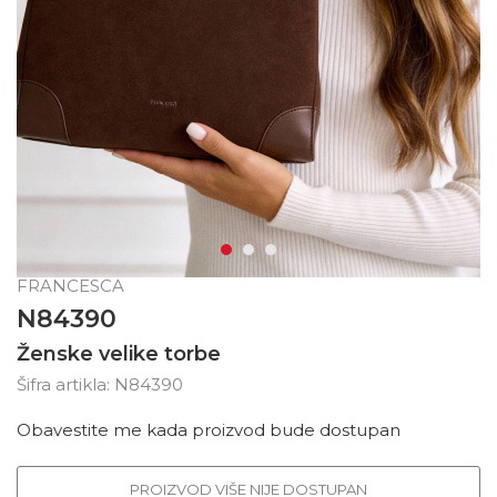
FRANCESCA
N84390
Ženske velike torbe
Šifra artikla:
N84390
Obavestite me kada proizvod bude dostupan
PROIZVOD VIŠE NIJE DOSTUPAN