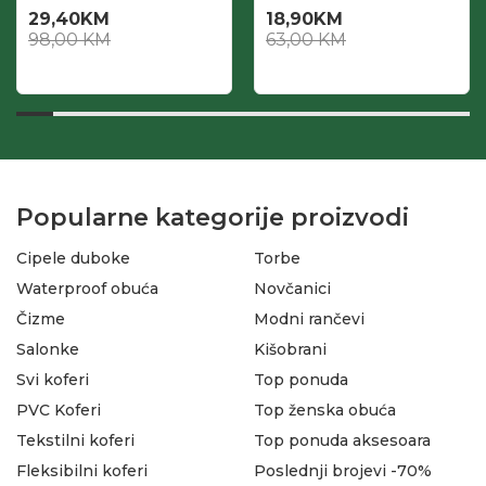
29,40
KM
18,90
KM
98,00
KM
63,00
KM
Popularne kategorije proizvodi
Cipele duboke
Torbe
Waterproof obuća
Novčanici
Čizme
Modni rančevi
Salonke
Kišobrani
Svi koferi
Top ponuda
PVC Koferi
Top ženska obuća
Tekstilni koferi
Top ponuda aksesoara
Fleksibilni koferi
Poslednji brojevi -70%