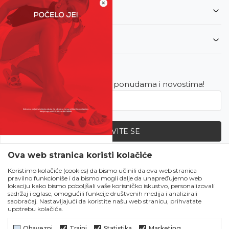
×
Informacije
Korisnički servis
Newsletter
Budite u toku sa najnovijim ponudama i novostima!
PRIJAVITE SE
SVE UPOLA CIJENE!
Ova web stranica koristi kolačiće
Zapratite nas
Čekanju je kraj!
Koristimo kolačiće (cookies) da bismo učinili da ova web stranica
pravilno funkcioniše i da bismo mogli dalje da unapređujemo web
Počela je omiljena
lokaciju kako bismo poboljšali vaše korisničko iskustvo, personalizovali
ljetna akcija u Obući
sadržaj i oglase, omogućili funkcije društvenih medija i analizirali
saobraćaj. Nastavljajući da koristite našu web stranicu, prihvatate
Metro!
upotrebu kolačića.
SVE IZ LJETNE
KOLEKCIJE UPOLA
Obavezni
Trajni
Statistika
Marketing