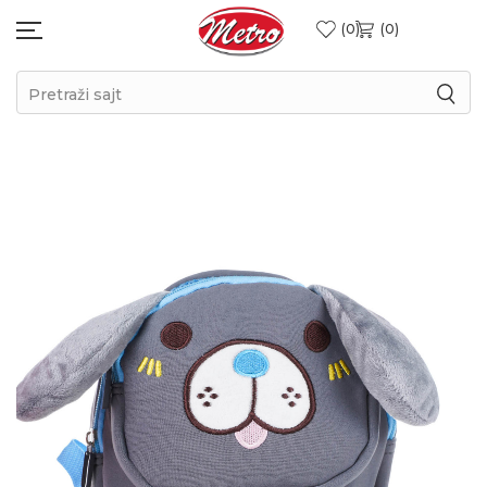
0
0
Pretraži sajt