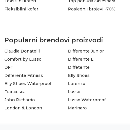
Tekstilni koferi
Top ponuda aksesoara
Fleksibilni koferi
Poslednji brojevi -70%
Popularni brendovi proizvodi
Claudia Donatelli
Differente Junior
Comfort by Lusso
Differente L
DFT
Diffetente
Differente Fitness
Elly Shoes
Elly Shoes Waterproof
Lorenzo
Francesca
Lusso
John Richardo
Lusso Waterproof
London & London
Marinaro