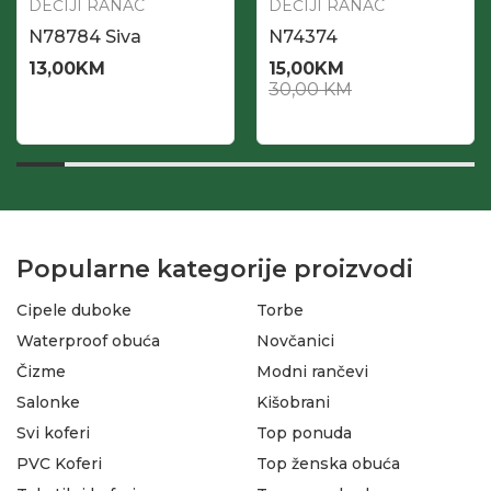
DEČIJI RANAC
DEČIJI RANAC
N78784 Siva
N74374
13,00
KM
15,00
KM
30,00
KM
Popularne kategorije proizvodi
Cipele duboke
Torbe
Waterproof obuća
Novčanici
Čizme
Modni rančevi
Salonke
Kišobrani
Svi koferi
Top ponuda
PVC Koferi
Top ženska obuća