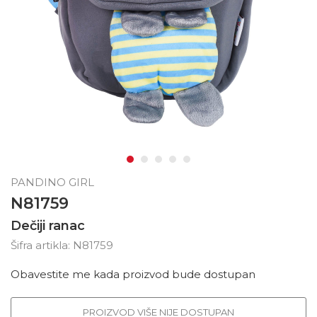
PANDINO GIRL
N81759
Dečiji ranac
Šifra artikla:
N81759
Obavestite me kada proizvod bude dostupan
PROIZVOD VIŠE NIJE DOSTUPAN