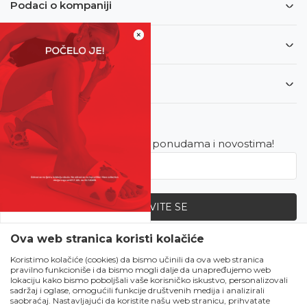
Podaci o kompaniji
×
Informacije
Korisnički servis
Newsletter
Budite u toku sa najnovijim ponudama i novostima!
PRIJAVITE SE
SVE UPOLA CIJENE!
Ova web stranica koristi kolačiće
Zapratite nas
Čekanju je kraj!
Koristimo kolačiće (cookies) da bismo učinili da ova web stranica
pravilno funkcioniše i da bismo mogli dalje da unapređujemo web
Počela je omiljena
lokaciju kako bismo poboljšali vaše korisničko iskustvo, personalizovali
ljetna akcija u Obući
sadržaj i oglase, omogućili funkcije društvenih medija i analizirali
saobraćaj. Nastavljajući da koristite našu web stranicu, prihvatate
Metro!