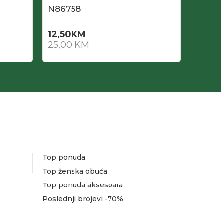
N86758
N867
12,50
KM
11,50
25,00
KM
23,0
Top ponuda
Top ženska obuća
Top ponuda aksesoara
Poslednji brojevi -70%