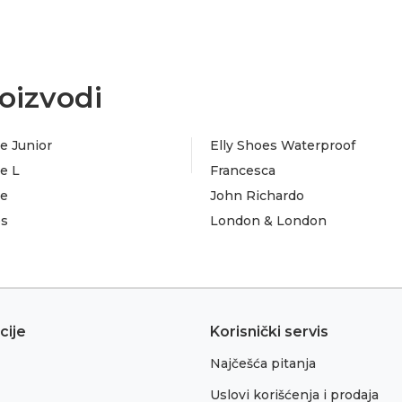
oizvodi
e Junior
Elly Shoes Waterproof
e L
Francesca
te
John Richardo
es
London & London
cije
Korisnički servis
Najčešća pitanja
Uslovi korišćenja i prodaja