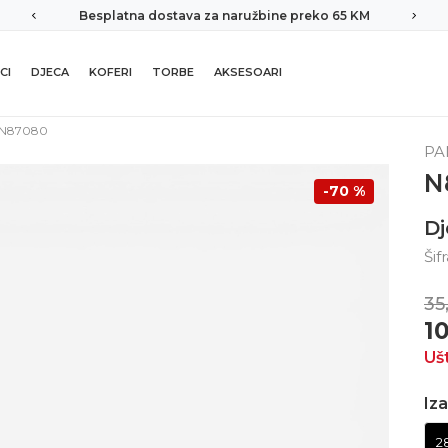
Besplatna dostava za naružbine preko 65 KM
CI
DJECA
KOFERI
TORBE
AKSESOARI
N87080
PA
N
-70
%
Dj
Šif
35
1
Uš
Iza
2