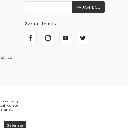
PRIJAVITE SE
Zapratite nas
kla za
o mogli dalje da
aj i oglase,
 stranicu,
Slažem se