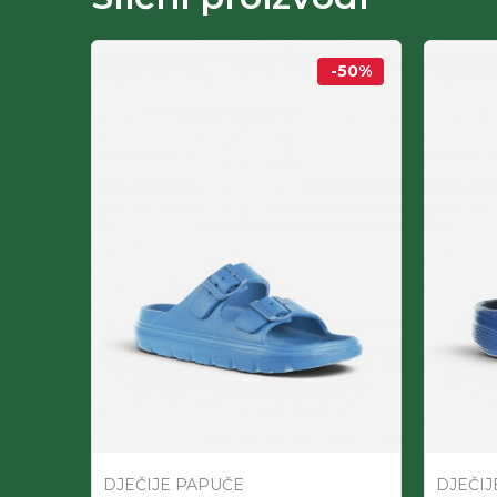
-50
%
-90
%
DJEČIJE PAPUČE
DJEČIJ