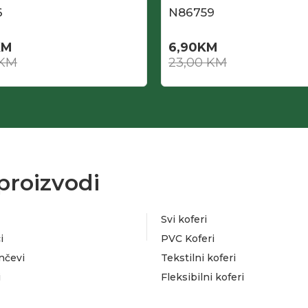
6
N86759
KM
6,90
KM
KM
23,00
KM
proizvodi
Svi koferi
i
PVC Koferi
nčevi
Tekstilni koferi
i
Fleksibilni koferi