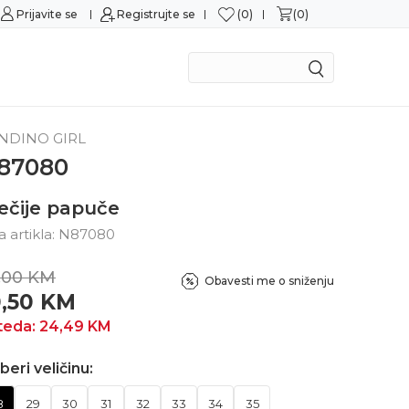
0
0
Prijavite se
Sigurna kupovina
Registrujte se
M
NDINO GIRL
87080
ečije papuče
ra artikla:
N87080
,00
KM
Obavesti me o sniženju
0,50
KM
teda:
24,49
KM
beri veličinu:
8
29
30
31
32
33
34
35