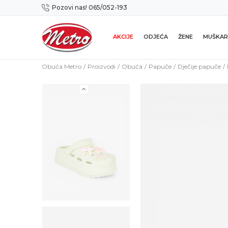
Pozovi nas! 065/052-193
Preuzmi NOVU Metro mobilnu aplikaciju!
AKCIJE
ODJEĆA
ŽENE
MUŠKAR
Obuća Metro
Proizvodi
Obuća
Papuče
Dječije papuče