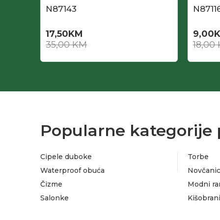
N87143
N8711
17,50
KM
9,00
35,00
KM
18,00
Popularne kategorije 
Cipele duboke
Torbe
Waterproof obuća
Novčanic
Čizme
Modni ra
Salonke
Kišobran