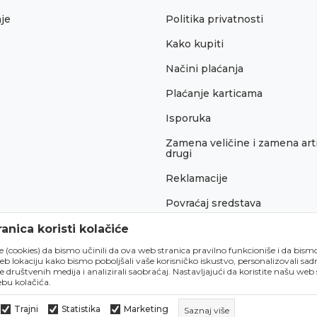
je
Politika privatnosti
Kako kupiti
Načini plaćanja
Plaćanje karticama
Isporuka
Zamena veličine i zamena arti
drugi
Reklamacije
Povraćaj sredstava
Pravo na odustajanje
anica koristi kolačiće
́e (cookies) da bismo učinili da ova web stranica pravilno funkcioniše i da bism
lokaciju kako bismo poboljšali vaše korisničko iskustvo, personalizovali sadrž
e društvenih medija i analizirali saobraćaj. Nastavljajući da koristite našu web
bu kolačića.
Trajni
Statistika
Marketing
Saznaj više