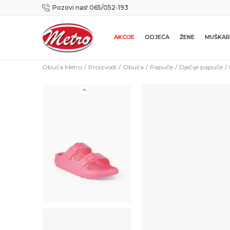
Pozovi nas! 065/052-193
Preuzmi NOVU Metro mobilnu aplikaciju!
AKCIJE
ODJEĆA
ŽENE
MUŠKAR
Obuća Metro
Proizvodi
Obuća
Papuče
Dječije papuče