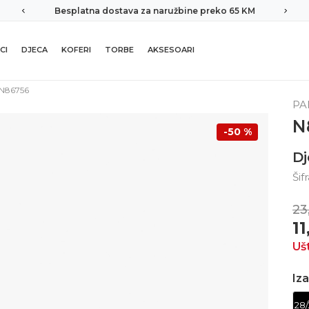
Besplatna dostava za naružbine preko 65 KM
CI
DJECA
KOFERI
TORBE
AKSESOARI
N86756
PA
N
-50
%
Dj
Šif
23
1
Uš
Iza
28/