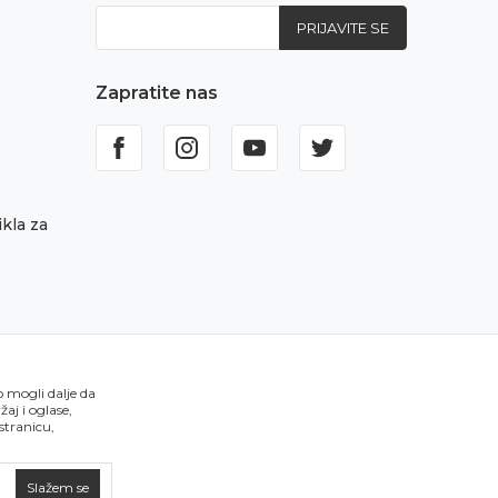
PRIJAVITE SE
Zapratite nas
kla za
o mogli dalje da
aj i oglase,
 stranicu,
Slažem se