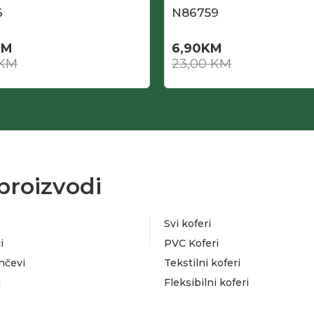
6
N86759
KM
6,90
KM
KM
23,00
KM
proizvodi
Svi koferi
i
PVC Koferi
nčevi
Tekstilni koferi
i
Fleksibilni koferi