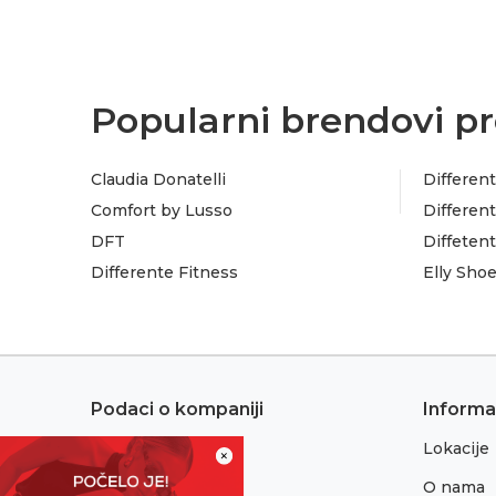
Popularni brendovi pr
Claudia Donatelli
Different
Comfort by Lusso
Different
DFT
Diffeten
Differente Fitness
Elly Sho
Podaci o kompaniji
Informa
Lokacije
Adresa:
×
Sremska 1
O nama