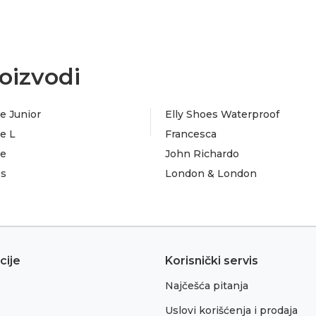
oizvodi
e Junior
Elly Shoes Waterproof
e L
Francesca
te
John Richardo
es
London & London
cije
Korisnički servis
Najčešća pitanja
Uslovi korišćenja i prodaja