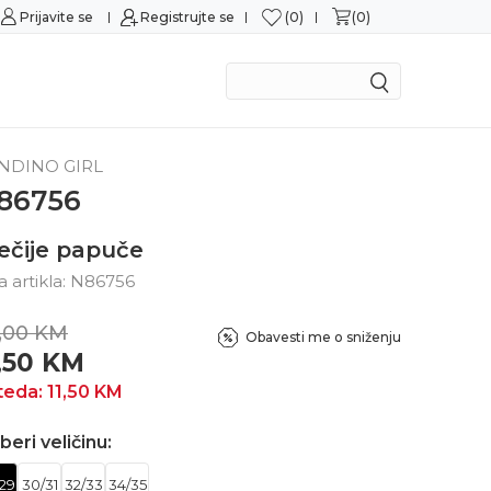
0
0
Prijavite se
Sigurna kupovina
Registrujte se
M
NDINO GIRL
86756
ečije papuče
ra artikla:
N86756
,00
KM
Obavesti me o sniženju
1,50
KM
teda:
11,50
KM
beri veličinu:
29
30/31
32/33
34/35