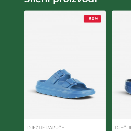
-50
%
-90
%
DJEČIJE PAPUČE
DJEČIJ