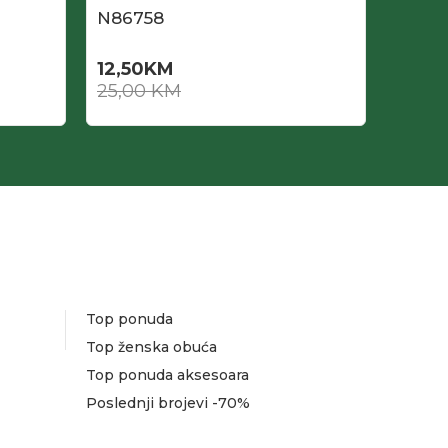
N86758
N867
12,50
KM
11,50
25,00
KM
23,0
Top ponuda
Top ženska obuća
Top ponuda aksesoara
Poslednji brojevi -70%