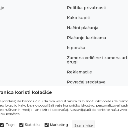
je
Politika privatnosti
Kako kupiti
Načini plaćanja
Plaćanje karticama
Isporuka
Zamena veličine i zamena arti
drugi
Reklamacije
Povraćaj sredstava
Pravo na odustajanje
anica koristi kolačiće
́e (cookies) da bismo učinili da ova web stranica pravilno funkcioniše i da bism
lokaciju kako bismo poboljšali vaše korisničko iskustvo, personalizovali sadrž
e društvenih medija i analizirali saobraćaj. Nastavljajući da koristite našu web
bu kolačića.
Trajni
Statistika
Marketing
Saznaj više