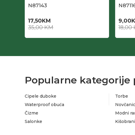
N87143
N8711
17,50
KM
9,00
35,00
KM
18,00
Popularne kategorije 
Cipele duboke
Torbe
Waterproof obuća
Novčanic
Čizme
Modni ra
Salonke
Kišobran