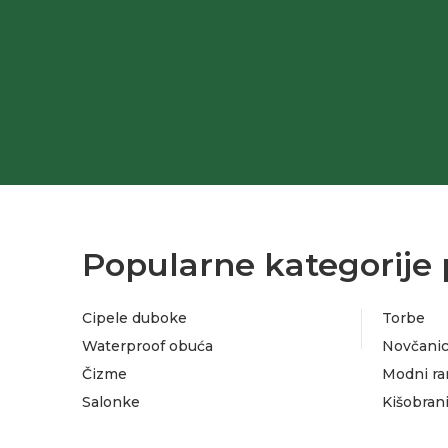
Popularne kategorije 
Cipele duboke
Torbe
Waterproof obuća
Novčanic
Čizme
Modni ra
Salonke
Kišobran