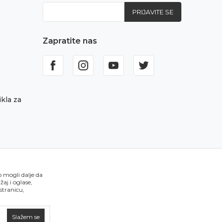
PRIJAVITE SE
Zapratite nas
kla za
o mogli dalje da
aj i oglase,
 stranicu,
Slažem se