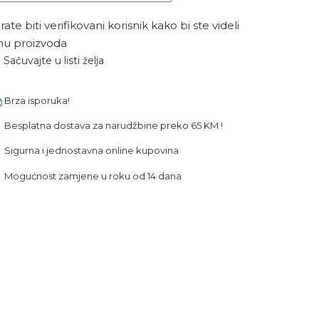
ate biti verifikovani korisnik kako bi ste videli
nu proizvoda
Sačuvajte u listi želja
Brza isporuka!
Besplatna dostava za narudžbine preko 65 KM !
Sigurna i jednostavna online kupovina
Mogućnost zamjene u roku od 14 dana