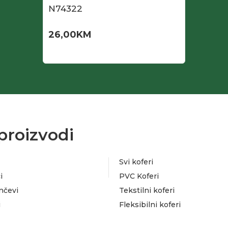
N74322
26,00
KM
proizvodi
Svi koferi
i
PVC Koferi
nčevi
Tekstilni koferi
i
Fleksibilni koferi