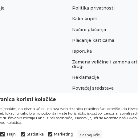
je
Politika privatnosti
Kako kupiti
Načini plaćanja
Plaćanje karticama
Isporuka
Zamena veličine i zamena arti
drugi
Reklamacije
Povraćaj sredstava
Pravo na odustajanje
anica koristi kolačiće
́e (cookies) da bismo učinili da ova web stranica pravilno funkcioniše i da bism
lokaciju kako bismo poboljšali vaše korisničko iskustvo, personalizovali sadrž
e društvenih medija i analizirali saobraćaj. Nastavljajući da koristite našu web
bu kolačića.
Trajni
Statistika
Marketing
Saznaj više