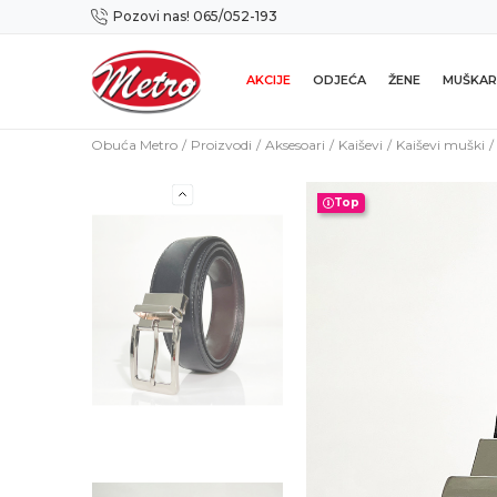
Pozovi nas! 065/052-193
Preuzmi NOVU Metro mobilnu aplikaciju!
AKCIJE
ODJEĆA
ŽENE
MUŠKAR
Obuća Metro
Proizvodi
Aksesoari
Kaiševi
Kaiševi muški
Top