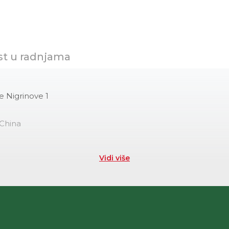
st u radnjama
e Nigrinove 1
 China
Vidi više