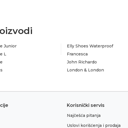
oizvodi
e Junior
Elly Shoes Waterproof
e L
Francesca
te
John Richardo
es
London & London
cije
Korisnički servis
Najčešća pitanja
Uslovi korišćenja i prodaja