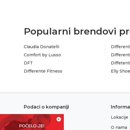
Popularni brendovi pr
Claudia Donatelli
Different
Comfort by Lusso
Different
DFT
Diffeten
Differente Fitness
Elly Sho
Podaci o kompaniji
Informa
Lokacije
Adresa:
×
Sremska 1
O nama
76300 Bijeljina