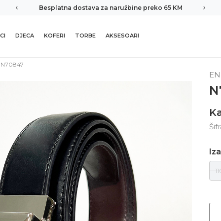
Besplatna dostava za naružbine preko 65 KM
CI
DJECA
KOFERI
TORBE
AKSESOARI
N70847
EN
N
Ka
Šif
Iza
11