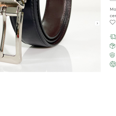
Mor
ce