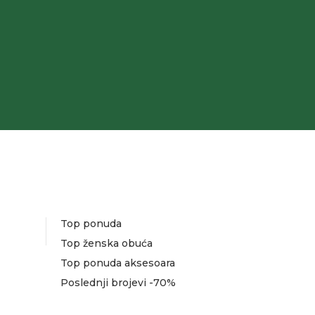
Top ponuda
Top ženska obuća
Top ponuda aksesoara
Poslednji brojevi -70%