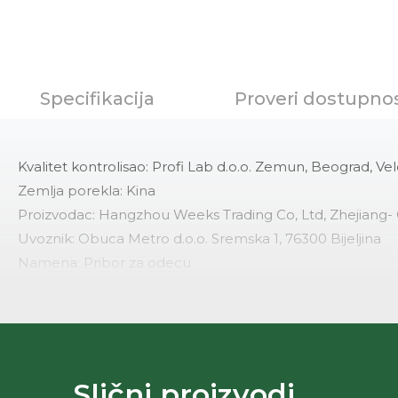
Specifikacija
Proveri dostupno
Kvalitet kontrolisao: Profi Lab d.o.o. Zemun, Beograd, Vel
Zemlja porekla: Kina
Proizvodac: Hangzhou Weeks Trading Co, Ltd, Zhejiang-
Uvoznik: Obuca Metro d.o.o. Sremska 1, 76300 Bijeljina
Namena: Pribor za odecu
Materijal lica: Poliuretanlaminat
Materijal postave: Poliuretanlaminat
Velicine: 110-130cm
Odrzavanje: Vlazna krpa
Kolekcija: Enzo Lorenzo
Slični proizvodi