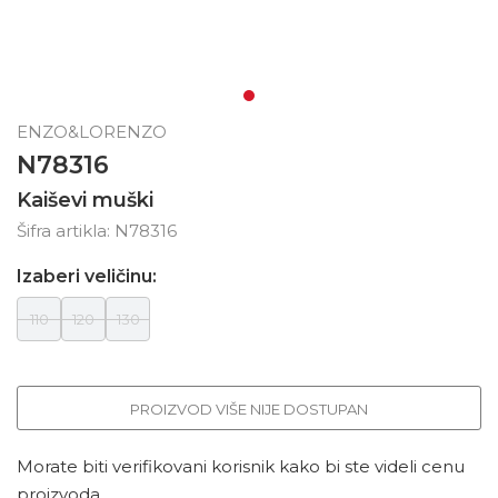
ENZO&LORENZO
N78316
Kaiševi muški
Šifra artikla:
N78316
Izaberi veličinu:
110
120
130
PROIZVOD VIŠE NIJE DOSTUPAN
Morate biti verifikovani korisnik kako bi ste videli cenu
proizvoda