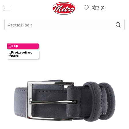
0
0
Pretraži sajt
Top
Proizvodi od
kože