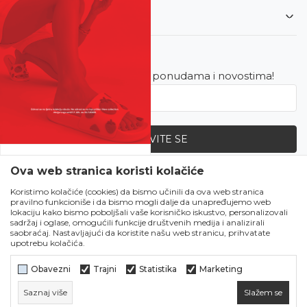
Korisnički servis
Newsletter
Budite u toku sa najnovijim ponudama i novostima!
PRIJAVITE SE
SVE UPOLA CIJENE!
Ova web stranica koristi kolačiće
Zapratite nas
Čekanju je kraj!
Koristimo kolačiće (cookies) da bismo učinili da ova web stranica
pravilno funkcioniše i da bismo mogli dalje da unapređujemo web
Počela je omiljena
lokaciju kako bismo poboljšali vaše korisničko iskustvo, personalizovali
ljetna akcija u Obući
sadržaj i oglase, omogućili funkcije društvenih medija i analizirali
saobraćaj. Nastavljajući da koristite našu web stranicu, prihvatate
Metro!
upotrebu kolačića.
SVE IZ LJETNE
KOLEKCIJE UPOLA
Obavezni
Trajni
Statistika
Marketing
CIJENE!
Saznaj više
Slažem se
Naruči sada!