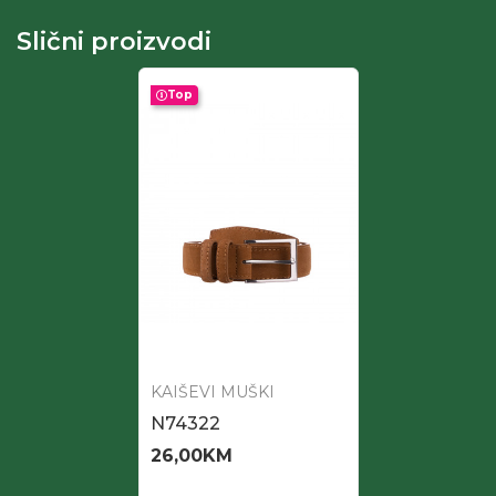
Slični proizvodi
Top
KAIŠEVI MUŠKI
N74322
26,00
KM