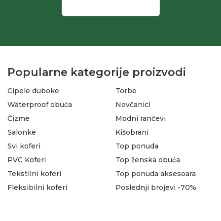
Popularne kategorije proizvodi
Cipele duboke
Torbe
Waterproof obuća
Novčanici
Čizme
Modni rančevi
Salonke
Kišobrani
Svi koferi
Top ponuda
PVC Koferi
Top ženska obuća
Tekstilni koferi
Top ponuda aksesoara
Fleksibilni koferi
Poslednji brojevi -70%