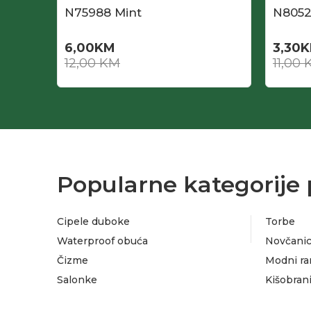
N75988 Mint
N8052
6,00
KM
3,30
K
12,00
KM
11,00
Popularne kategorije 
Cipele duboke
Torbe
Waterproof obuća
Novčanic
Čizme
Modni ra
Salonke
Kišobran