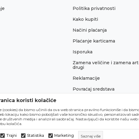
je
Politika privatnosti
Kako kupiti
Načini plaćanja
Plaćanje karticama
Isporuka
Zamena veličine i zamena arti
drugi
Reklamacije
Povraćaj sredstava
Pravo na odustajanje
anica koristi kolačiće
́e (cookies) da bismo učinili da ova web stranica pravilno funkcioniše i da bism
lokaciju kako bismo poboljšali vaše korisničko iskustvo, personalizovali sadrž
e društvenih medija i analizirali saobraćaj. Nastavljajući da koristite našu web
bu kolačića.
Trajni
Statistika
Marketing
Saznaj više