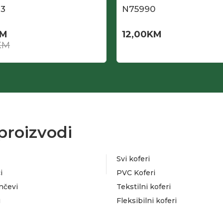
3
N75990
M
12,00
KM
KM
proizvodi
Svi koferi
i
PVC Koferi
nčevi
Tekstilni koferi
i
Fleksibilni koferi