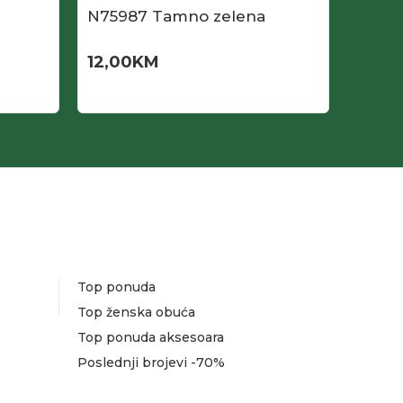
N75987 Tamno zelena
N759
12,00
KM
12,00
Top ponuda
Top ženska obuća
Top ponuda aksesoara
Poslednji brojevi -70%