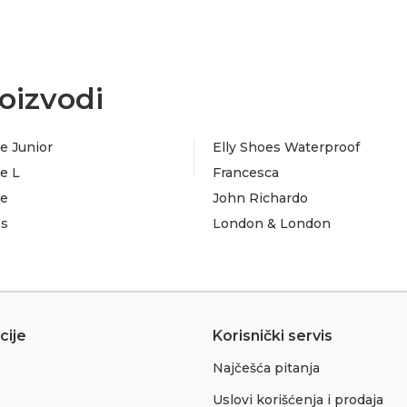
oizvodi
e Junior
Elly Shoes Waterproof
e L
Francesca
te
John Richardo
es
London & London
cije
Korisnički servis
Najčešća pitanja
Uslovi korišćenja i prodaja