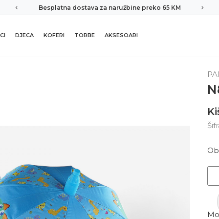
Besplatna dostava za naružbine preko 65 KM
CI
DJECA
KOFERI
TORBE
AKSESOARI
PA
N
Ki
Šif
Ob
Mor