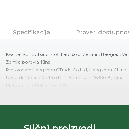
Specifikacija
Proveri dostupno
Kvalitet kontrolisao: Profi Lab d.o.o. Zemun, Beograd, Vel
Zemlja porekla: Kina
Proizvodac: Hangzhou GTrade Co,Ltd, Hangzhou-China
Uvoznik: Obuca Metro d.o.o. Sremska 1, 76300 Bijeljina
Materijal lica: Polyester 100%
Sirovinski sastav: Sadrzi metalne i plasticne delove
Dimenzija: 60x68x68cm
Odrzavanje: Nakon upotrebe osusiti krpom
Kolekcija: Pandino
Godina JCI: Jci -199/30.01.2025.
Slični proizvodi