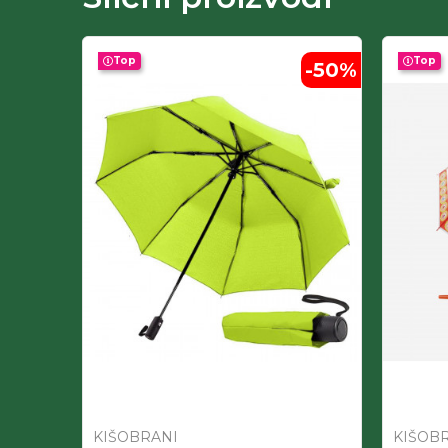
Top
Top
-60
%
-50
%
KIŠOBRANI
KIŠOB