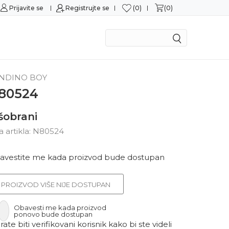
0
0
Prijavite se
Sigurna kupovina
Registrujte se
M
NDINO BOY
80524
šobrani
ra artikla:
N80524
avestite me kada proizvod bude dostupan
PROIZVOD VIŠE NIJE DOSTUPAN
Obavesti me kada proizvod
ponovo bude dostupan
ate biti verifikovani korisnik kako bi ste videli