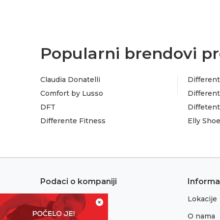
Popularni brendovi pr
Claudia Donatelli
Different
Comfort by Lusso
Different
DFT
Diffeten
Differente Fitness
Elly Sho
Podaci o kompaniji
Informa
Lokacije
Adresa:
×
Sremska 1
O nama