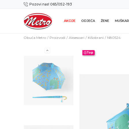
Pozovi nas! 065/052-193
Preuzmi NOVU Metro mobilnu aplikaciju!
AKCIJE
ODJEĆA
ŽENE
MUŠKAR
Obuća Metro
Proizvodi
Aksesoari
Kišobrani
N80524
Top