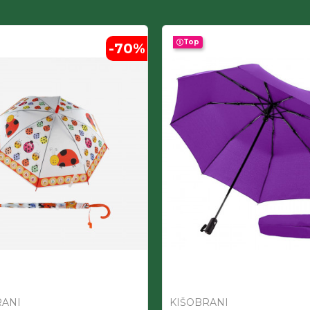
Top
-70
%
RANI
KIŠOBRANI