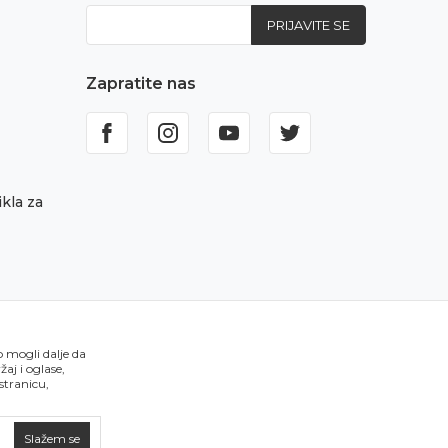
PRIJAVITE SE
Zapratite nas
kla za
o mogli dalje da
aj i oglase,
 stranicu,
Slažem se