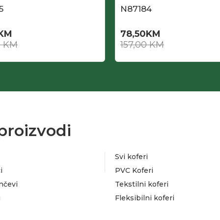
5
N87184
KM
78,50
KM
0
KM
157,00
KM
proizvodi
Svi koferi
i
PVC Koferi
nčevi
Tekstilni koferi
i
Fleksibilni koferi