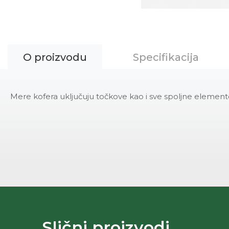
O proizvodu
Specifikacija
Mere kofera uključuju točkove kao i sve spoljne elemen
Slični proizvodi