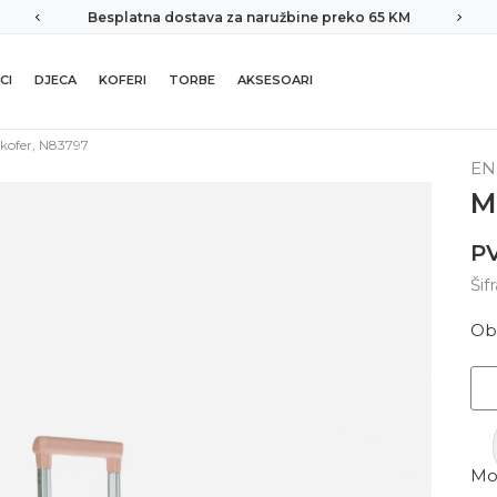
Besplatna dostava za naružbine preko 65 KM
CI
DJECA
KOFERI
TORBE
AKSESOARI
 kofer, N83797
EN
M
PV
Šif
Ob
Mor