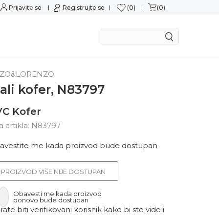
0
0
Prijavite se
Sigurna kupovina
Registrujte se
M
ZO&LORENZO
ali kofer, N83797
C Kofer
ra artikla:
N83797
avestite me kada proizvod bude dostupan
PROIZVOD VIŠE NIJE DOSTUPAN
Obavesti me kada proizvod
ponovo bude dostupan
ate biti verifikovani korisnik kako bi ste videli