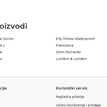
oizvodi
e Junior
Elly Shoes Waterproof
e L
Francesca
te
John Richardo
es
London & London
cije
Korisnički servis
Najčešća pitanja
Uslovi korišćenja i prodaja