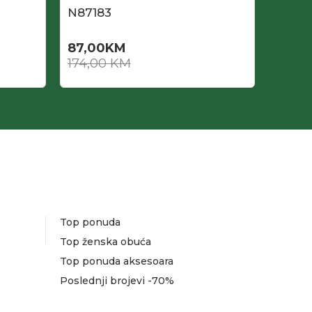
N87183
N878
87,00
KM
61,00
174,00
KM
Top ponuda
Top ženska obuća
Top ponuda aksesoara
Poslednji brojevi -70%