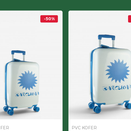
-50
%
OFER
PVC KOFER