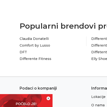
Popularni brendovi pr
Claudia Donatelli
Different
Comfort by Lusso
Different
DFT
Diffeten
Differente Fitness
Elly Sho
Podaci o kompaniji
Informa
Lokacije
Adresa:
×
Sremska 1
O nama