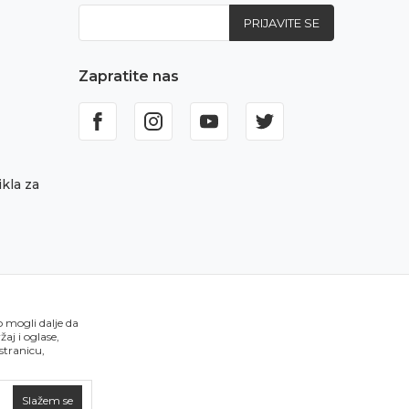
PRIJAVITE SE
Zapratite nas
kla za
o mogli dalje da
aj i oglase,
 stranicu,
Slažem se