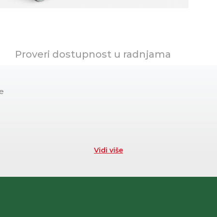
Proveri dostupnost u radnjama
te
Vidi više