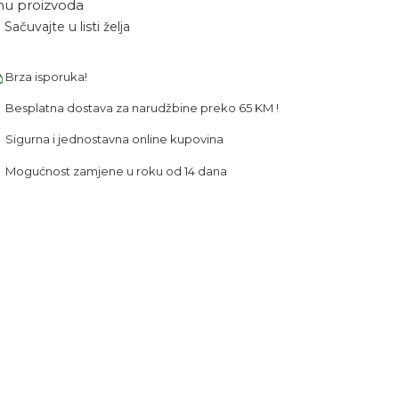
nu proizvoda
Sačuvajte u listi želja
Brza isporuka!
Besplatna dostava za narudžbine preko 65 KM !
Sigurna i jednostavna online kupovina
Mogućnost zamjene u roku od 14 dana