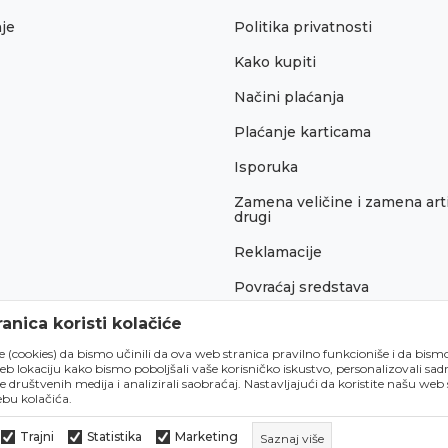
je
Politika privatnosti
Kako kupiti
Načini plaćanja
Plaćanje karticama
Isporuka
Zamena veličine i zamena arti
drugi
Reklamacije
Povraćaj sredstava
Pravo na odustajanje
anica koristi kolačiće
́e (cookies) da bismo učinili da ova web stranica pravilno funkcioniše i da bism
lokaciju kako bismo poboljšali vaše korisničko iskustvo, personalizovali sadrž
e društvenih medija i analizirali saobraćaj. Nastavljajući da koristite našu web
bu kolačića.
Trajni
Statistika
Marketing
Saznaj više