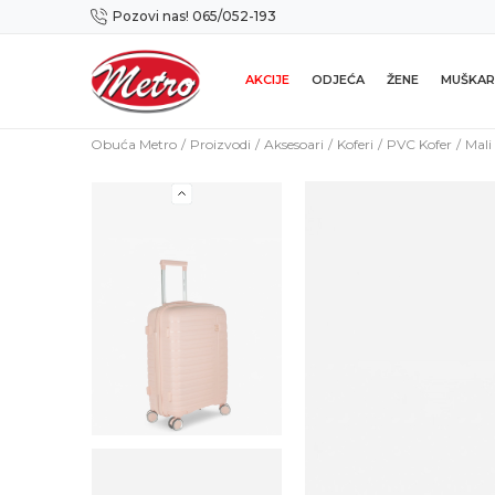
Pozovi nas! 065/052-193
Preuzmi NOVU Metro mobilnu aplikaciju!
AKCIJE
ODJEĆA
ŽENE
MUŠKAR
Obuća Metro
Proizvodi
Aksesoari
Koferi
PVC Kofer
Mali