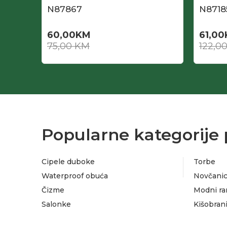
N87867
N8718
60,00
KM
61,00
75,00
KM
122,0
Popularne kategorije 
Cipele duboke
Torbe
Waterproof obuća
Novčanic
Čizme
Modni ra
Salonke
Kišobran