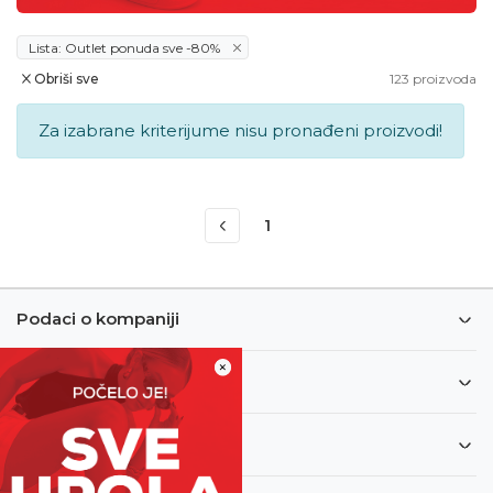
Lista: Outlet ponuda sve -80%
Obriši sve
123
proizvoda
Za izabrane kriterijume nisu pronađeni proizvodi!
1
Podaci o kompaniji
×
Informacije
Korisnički servis