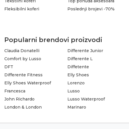
Tekstilni koferi
Top ponuda aksesoara
Fleksibilni koferi
Poslednji brojevi -70%
Popularni brendovi proizvodi
Claudia Donatelli
Differente Junior
Comfort by Lusso
Differente L
DFT
Diffetente
Differente Fitness
Elly Shoes
Elly Shoes Waterproof
Lorenzo
Francesca
Lusso
John Richardo
Lusso Waterproof
London & London
Marinaro