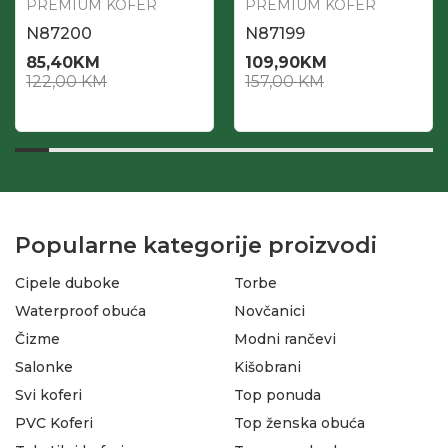
PREMIUM KOFER
PREMIUM KOFER
N87200
N87199
85,40
KM
109,90
KM
122,00
KM
157,00
KM
Popularne kategorije proizvodi
Cipele duboke
Torbe
Waterproof obuća
Novčanici
Čizme
Modni rančevi
Salonke
Kišobrani
Svi koferi
Top ponuda
PVC Koferi
Top ženska obuća