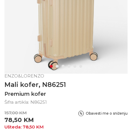
ENZO&LORENZO
Mali kofer, N86251
Premium kofer
Šifra artikla:
N86251
157,00
KM
Obavesti me o sniženju
78,50
KM
Ušteda:
78,50
KM