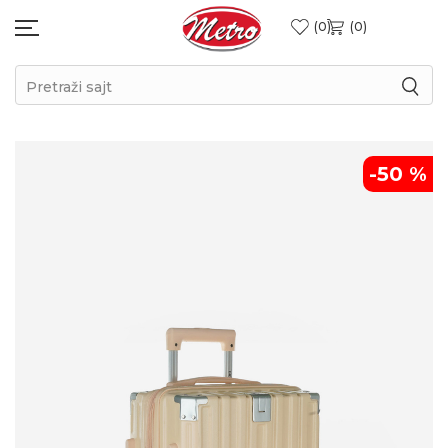
0
0
Pretraži sajt
-50
%