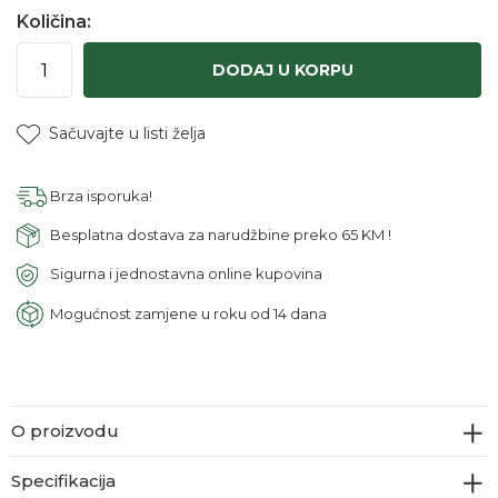
Količina:
DODAJ U KORPU
Sačuvajte u listi želja
Brza isporuka!
Besplatna dostava za narudžbine preko 65 KM !
Sigurna i jednostavna online kupovina
Mogućnost zamjene u roku od 14 dana
O proizvodu
Specifikacija