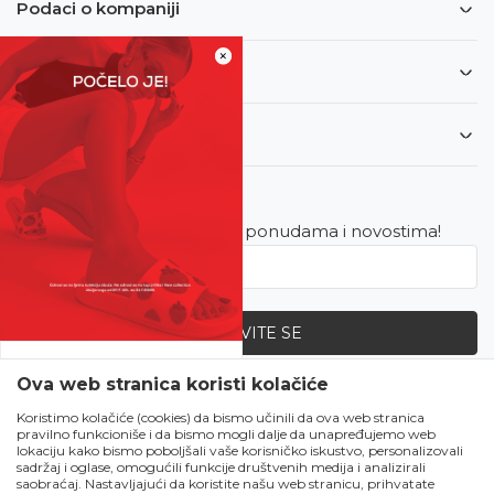
Podaci o kompaniji
×
Informacije
Korisnički servis
Newsletter
Budite u toku sa najnovijim ponudama i novostima!
PRIJAVITE SE
SVE UPOLA CIJENE!
Ova web stranica koristi kolačiće
Zapratite nas
Čekanju je kraj!
Koristimo kolačiće (cookies) da bismo učinili da ova web stranica
pravilno funkcioniše i da bismo mogli dalje da unapređujemo web
Počela je omiljena
lokaciju kako bismo poboljšali vaše korisničko iskustvo, personalizovali
ljetna akcija u Obući
sadržaj i oglase, omogućili funkcije društvenih medija i analizirali
saobraćaj. Nastavljajući da koristite našu web stranicu, prihvatate
Metro!