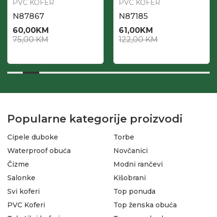
PVC KOFER
PVC KOFER
N87867
N87185
60,00
KM
61,00
KM
75,00
KM
122,00
KM
Popularne kategorije proizvodi
Cipele duboke
Torbe
Waterproof obuća
Novčanici
Čizme
Modni rančevi
Salonke
Kišobrani
Svi koferi
Top ponuda
PVC Koferi
Top ženska obuća