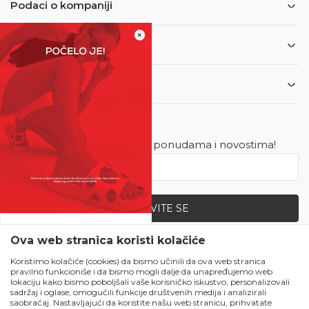
Podaci o kompaniji
×
Informacije
Korisnički servis
Newsletter
Budite u toku sa najnovijim ponudama i novostima!
PRIJAVITE SE
SVE UPOLA CIJENE!
Ova web stranica koristi kolačiće
Zapratite nas
Čekanju je kraj!
Koristimo kolačiće (cookies) da bismo učinili da ova web stranica
pravilno funkcioniše i da bismo mogli dalje da unapređujemo web
Počela je omiljena
lokaciju kako bismo poboljšali vaše korisničko iskustvo, personalizovali
ljetna akcija u Obući
sadržaj i oglase, omogućili funkcije društvenih medija i analizirali
saobraćaj. Nastavljajući da koristite našu web stranicu, prihvatate
Metro!