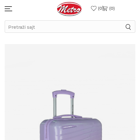
0
0
Pretraži sajt