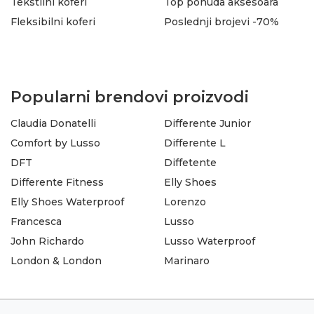
Tekstilni koferi
Top ponuda aksesoara
Fleksibilni koferi
Poslednji brojevi -70%
Popularni brendovi proizvodi
Claudia Donatelli
Differente Junior
Comfort by Lusso
Differente L
DFT
Diffetente
Differente Fitness
Elly Shoes
Elly Shoes Waterproof
Lorenzo
Francesca
Lusso
John Richardo
Lusso Waterproof
London & London
Marinaro