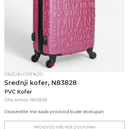
ENZO&LORENZO
Srednji kofer, N83828
PVC Kofer
Šifra artikla:
N83828
Obavestite me kada proizvod bude dostupan
PROIZVOD VIŠE NIJE DOSTUPAN