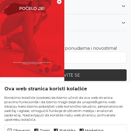
×
Informacije
Korisnički servis
Newsletter
Budite u toku sa najnovijim ponudama i novostima!
PRIJAVITE SE
SVE UPOLA CIJENE!
Ova web stranica koristi kolačiće
Zapratite nas
Čekanju je kraj!
Koristimo kolačiće (cookies) da bismo učinili da ova web stranica
pravilno funkcioniše i da bismo mogli dalje da unapređujemo web
Počela je omiljena
lokaciju kako bismo poboljšali vaše korisničko iskustvo, personalizovali
ljetna akcija u Obući
sadržaj i oglase, omogućili funkcije društvenih medija i analizirali
saobraćaj. Nastavljajući da koristite našu web stranicu, prihvatate
Metro!
upotrebu kolačića.
SVE IZ LJETNE
KOLEKCIJE UPOLA
Obavezni
Trajni
Statistika
Marketing