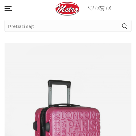
0
0
Pretraži sajt