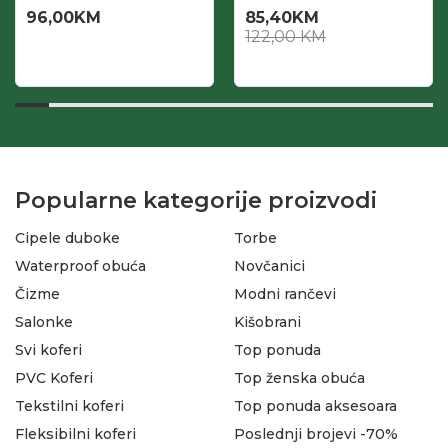
96,00
KM
85,40
KM
122,00
KM
Popularne kategorije proizvodi
Cipele duboke
Torbe
Waterproof obuća
Novčanici
Čizme
Modni rančevi
Salonke
Kišobrani
Svi koferi
Top ponuda
PVC Koferi
Top ženska obuća
Tekstilni koferi
Top ponuda aksesoara
Fleksibilni koferi
Poslednji brojevi -70%