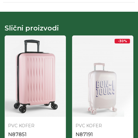
Slični proizvodi
-30
%
PVC KOFER
PVC KOFER
N87851
N87191