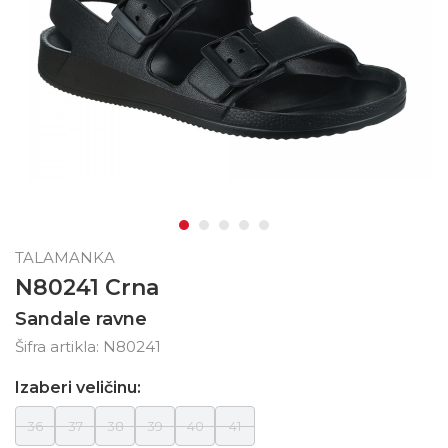
TALAMANKA
N80241 Crna
Sandale ravne
Šifra artikla:
N80241
Izaberi veličinu:
36
37
38
39
40
41