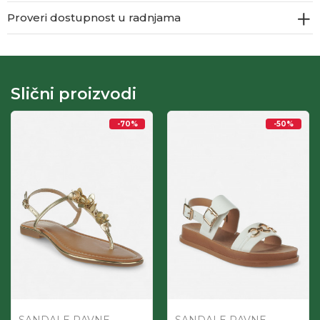
Proveri dostupnost u radnjama
Slični proizvodi
-70
%
-50
%