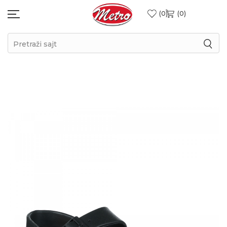
0
0
Pretraži sajt