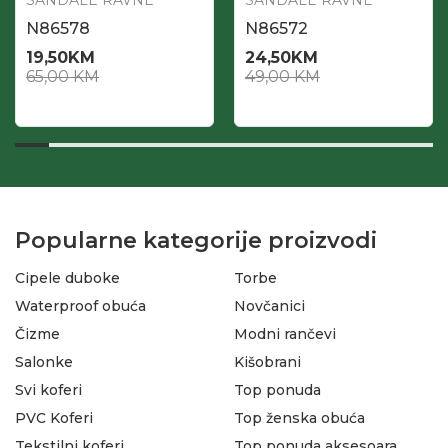
SANDALE RAVNE
SANDALE RAVNE
N86578
N86572
19,50
KM
24,50
KM
65,00
KM
49,00
KM
Popularne kategorije proizvodi
Cipele duboke
Torbe
Waterproof obuća
Novčanici
Čizme
Modni rančevi
Salonke
Kišobrani
Svi koferi
Top ponuda
PVC Koferi
Top ženska obuća
Tekstilni koferi
Top ponuda aksesoara