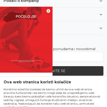
Podaci o kompaniji
×
Informacije
Korisnički servis
Newsletter
Budite u toku sa najnovijim ponudama i novostima!
PRIJAVITE SE
SVE UPOLA CIJENE!
Ova web stranica koristi kolačiće
Zapratite nas
Čekanju je kraj!
Koristimo kolačiće (cookies) da bismo učinili da ova web stranica
pravilno funkcioniše i da bismo mogli dalje da unapređujemo web
Počela je omiljena
lokaciju kako bismo poboljšali vaše korisničko iskustvo, personalizovali
ljetna akcija u Obući
sadržaj i oglase, omogućili funkcije društvenih medija i analizirali
saobraćaj. Nastavljajući da koristite našu web stranicu, prihvatate
Metro!