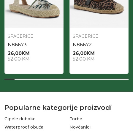
ŠPAGERICE
ŠPAGERICE
N86673
N86672
26,00
KM
26,00
KM
52,00
KM
52,00
KM
Popularne kategorije proizvodi
Cipele duboke
Torbe
Waterproof obuća
Novčanici