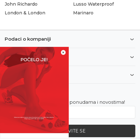
John Richardo
Lusso Waterproof
London & London
Marinaro
Podaci o kompaniji
×
Informacije
Korisnički servis
Newsletter
Budite u toku sa najnovijim ponudama i novostima!
PRIJAVITE SE