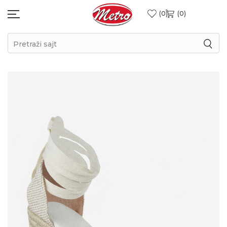
0
0
Pretraži sajt