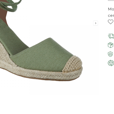
Mor
ce