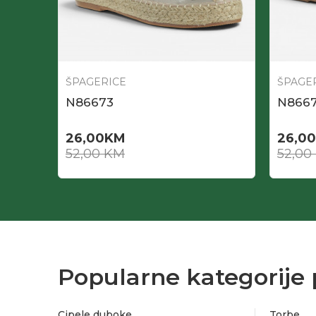
ŠPAGERICE
ŠPAGE
N86673
N866
26,00
KM
26,00
52,00
KM
52,00
Popularne kategorije 
Cipele duboke
Torbe