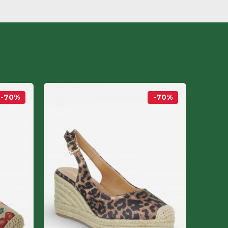
-70
%
-70
%