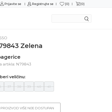
0
0
Prijavite se
Sigurna kupovina
Registrujte se
M
SSO
79843 Zelena
agerice
ra artikla:
N79843
beri veličinu:
6
37
38
39
40
41
PROIZVOD VIŠE NIJE DOSTUPAN