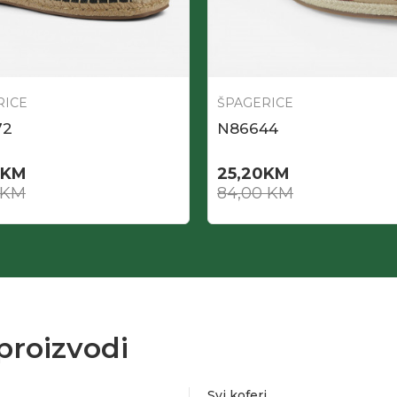
RICE
ŠPAGERICE
72
N86644
KM
25,20
KM
KM
84,00
KM
proizvodi
Svi koferi