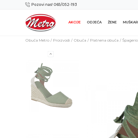
Pozovi nas! 065/052-193
Preuzmi NOVU Metro mobilnu aplikaciju!
AKCIJE
ODJEĆA
ŽENE
MUŠKAR
Obuća Metro
Proizvodi
Obuća
Platnena obuća
Špageric