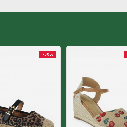
-50
%