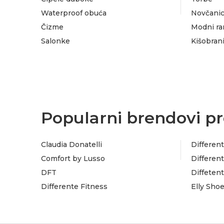
Waterproof obuća
Novčanic
Čizme
Modni ra
Salonke
Kišobran
Popularni brendovi pr
Claudia Donatelli
Different
Comfort by Lusso
Different
DFT
Diffeten
Differente Fitness
Elly Sho