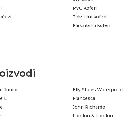
i
PVC Koferi
nčevi
Tekstilni koferi
i
Fleksibilni koferi
oizvodi
e Junior
Elly Shoes Waterproof
e L
Francesca
te
John Richardo
es
London & London