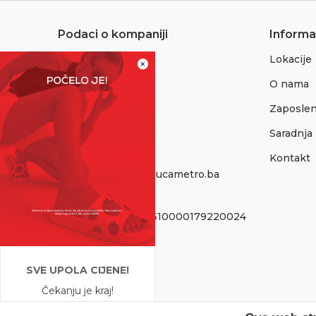
Podaci o kompaniji
Informa
Lokacije
Adresa:
×
Sremska 1
O nama
76300 Bijeljina
Zaposlen
Telefon:
065/052-193
Saradnja
Kontakt
Email:
onlinepodrska@obucametro.ba
Račun:
Raiffeisen banka 1610000179220024
PIB:
440405089005
SVE UPOLA CIJENE!
Matični broj:
Čekanju je kraj!
11146040
Počela je omiljena