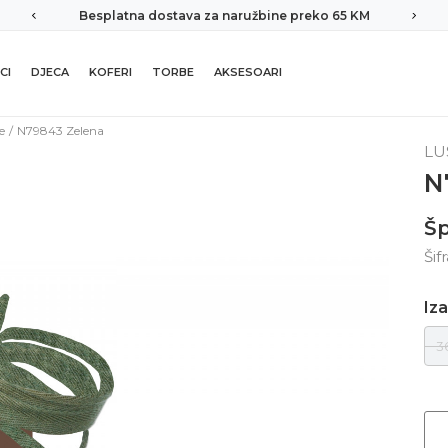
Besplatna dostava za naružbine preko 65 KM
CI
DJECA
KOFERI
TORBE
AKSESOARI
e
N79843 Zelena
LU
N
Šp
Šif
Iza
3