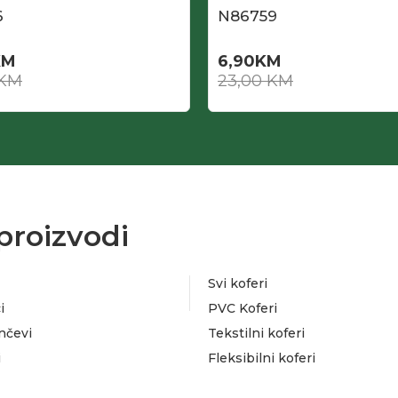
6
N86759
KM
6,90
KM
KM
23,00
KM
proizvodi
Svi koferi
i
PVC Koferi
nčevi
Tekstilni koferi
i
Fleksibilni koferi