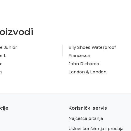
oizvodi
e Junior
Elly Shoes Waterproof
e L
Francesca
te
John Richardo
es
London & London
cije
Korisnički servis
Najčešća pitanja
Uslovi korišćenja i prodaja