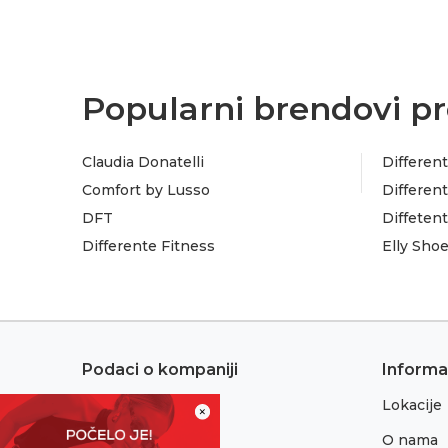
Popularni brendovi pr
Claudia Donatelli
Different
Comfort by Lusso
Different
DFT
Diffeten
Differente Fitness
Elly Sho
Podaci o kompaniji
Informa
Lokacije
Adresa:
×
Sremska 1
O nama