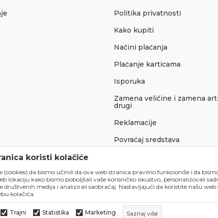
je
Politika privatnosti
Kako kupiti
Načini plaćanja
Plaćanje karticama
Isporuka
Zamena veličine i zamena arti
drugi
Reklamacije
Povraćaj sredstava
Pravo na odustajanje
anica koristi kolačiće
́e (cookies) da bismo učinili da ova web stranica pravilno funkcioniše i da bism
lokaciju kako bismo poboljšali vaše korisničko iskustvo, personalizovali sadrž
e društvenih medija i analizirali saobraćaj. Nastavljajući da koristite našu web
bu kolačića.
Trajni
Statistika
Marketing
Saznaj više