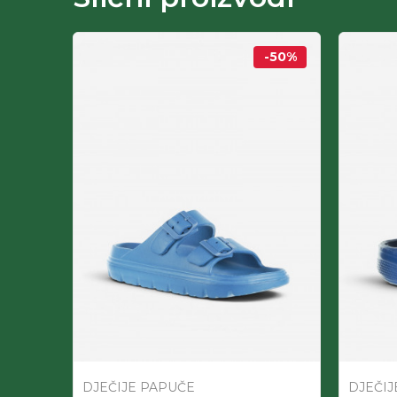
-50
%
-90
%
DJEČIJE PAPUČE
DJEČIJ