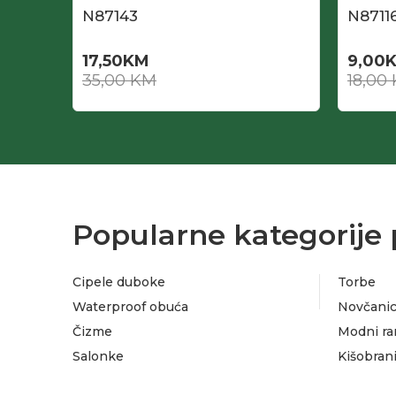
N87143
N8711
17,50
KM
9,00
35,00
KM
18,00
Popularne kategorije 
Cipele duboke
Torbe
Waterproof obuća
Novčanic
Čizme
Modni ra
Salonke
Kišobran