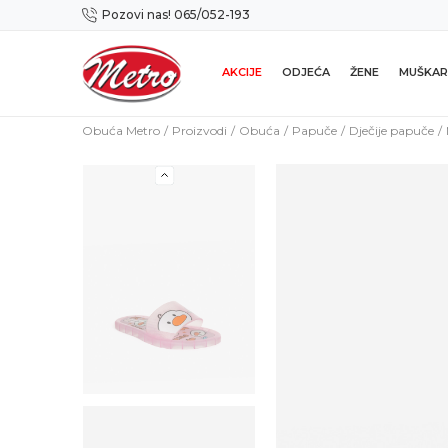
Pozovi nas! 065/052-193
Preuzmi NOVU Metro mobilnu aplikaciju!
AKCIJE
ODJEĆA
ŽENE
MUŠKAR
Obuća Metro
Proizvodi
Obuća
Papuče
Dječije papuče