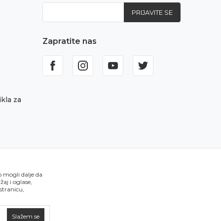
PRIJAVITE SE
Zapratite nas
kla za
o mogli dalje da
aj i oglase,
 stranicu,
Slažem se