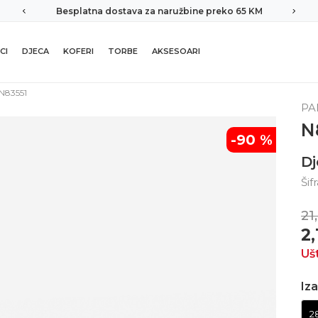
Besplatna dostava za naružbine preko 65 KM
CI
DJECA
KOFERI
TORBE
AKSESOARI
N83551
PA
N
-90
%
Dj
Šif
21
2
Uš
Iza
2