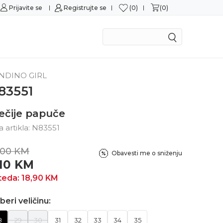
0
0
Prijavite se
Sigurna kupovina
Registrujte se
M
NDINO GIRL
83551
ečije papuče
ra artikla:
N83551
,00
KM
Obavesti me o sniženju
,10
KM
teda:
18,90
KM
beri veličinu:
8
29
30
31
32
33
34
35