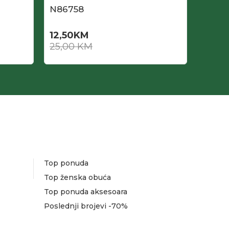
N86758
N867
12,50
KM
11,50
25,00
KM
23,0
Top ponuda
Top ženska obuća
Top ponuda aksesoara
Poslednji brojevi -70%