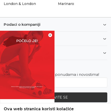
London & London
Marinaro
Podaci o kompaniji
×
Informacije
Korisnički servis
Newsletter
Budite u toku sa najnovijim ponudama i novostima!
PRIJAVITE SE
SVE UPOLA CIJENE!
Ova web stranica koristi kolačiće