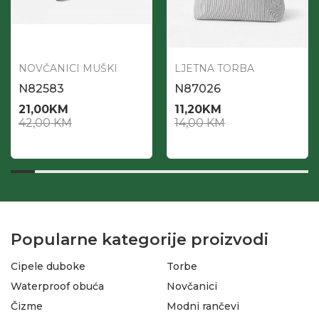
NOVČANICI MUŠKI
LJETNA TORBA
N82583
N87026
21,00
KM
11,20
KM
42,00
KM
14,00
KM
Popularne kategorije proizvodi
Cipele duboke
Torbe
Waterproof obuća
Novčanici
Čizme
Modni rančevi