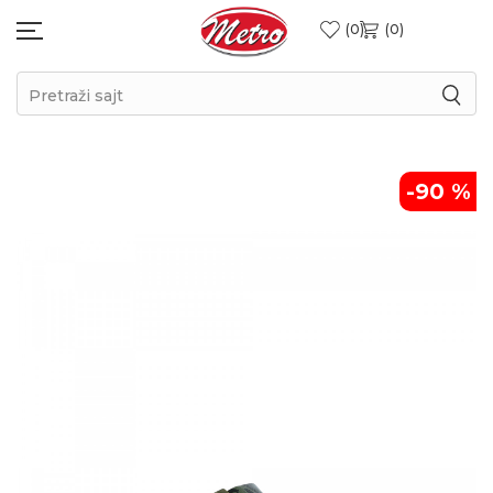
0
0
Pretraži sajt
-90
%