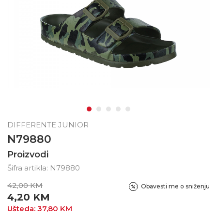
DIFFERENTE JUNIOR
N79880
Proizvodi
Šifra artikla:
N79880
42,00
KM
Obavesti me o sniženju
4,20
KM
Ušteda:
37,80
KM