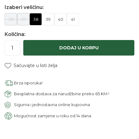
Izaberi veličinu:
36
37
38
39
40
41
Količina:
DODAJ U KORPU
Sačuvajte u listi želja
Brza isporuka!
Besplatna dostava za narudžbine preko 65 KM !
Sigurna i jednostavna online kupovina
Mogućnost zamjene u roku od 14 dana