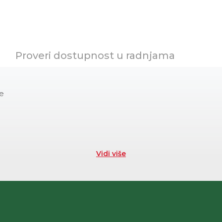
Proveri dostupnost u radnjama
te
Vidi više