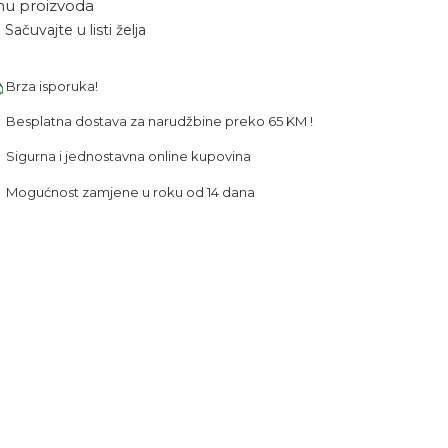
nu proizvoda
Sačuvajte u listi želja
Brza isporuka!
Besplatna dostava za narudžbine preko 65 KM !
Sigurna i jednostavna online kupovina
Mogućnost zamjene u roku od 14 dana