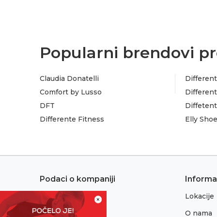
Popularni brendovi pr
Claudia Donatelli
Different
Comfort by Lusso
Different
DFT
Diffeten
Differente Fitness
Elly Sho
Podaci o kompaniji
Informa
Lokacije
Adresa:
×
Sremska 1
O nama