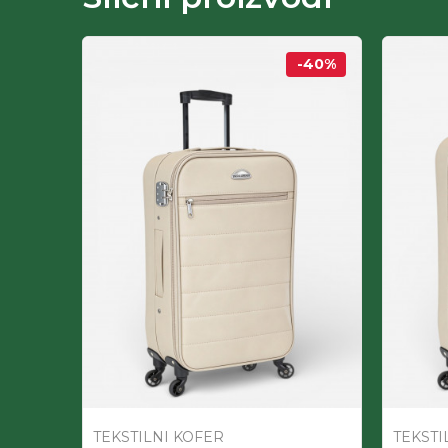
-40
%
-60
%
TEKSTILNI KOFER
TEKSTI