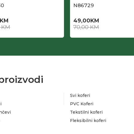
30
N86729
KM
49,00
KM
0
KM
70,00
KM
proizvodi
Svi koferi
i
PVC Koferi
nčevi
Tekstilni koferi
i
Fleksibilni koferi