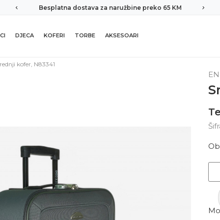
Besplatna dostava za naružbine preko 65 KM
CI
DJECA
KOFERI
TORBE
AKSESOARI
rednji kofer, N83341
EN
S
Te
Šif
Ob
Mor