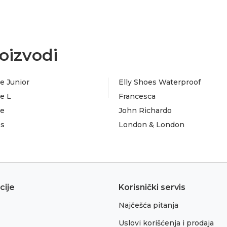
oizvodi
e Junior
Elly Shoes Waterproof
e L
Francesca
te
John Richardo
es
London & London
cije
Korisnički servis
Najčešća pitanja
Uslovi korišćenja i prodaja