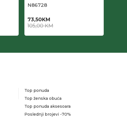
N86728
N864
73,50
KM
63,0
105,00
KM
105,0
Top ponuda
Top ženska obuća
Top ponuda aksesoara
Poslednji brojevi -70%