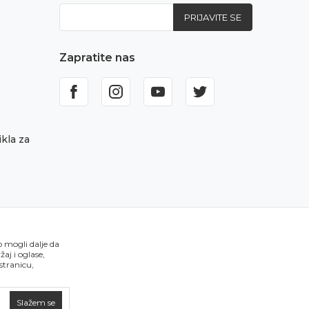
PRIJAVITE SE
Zapratite nas
kla za
o mogli dalje da
aj i oglase,
 stranicu,
Slažem se