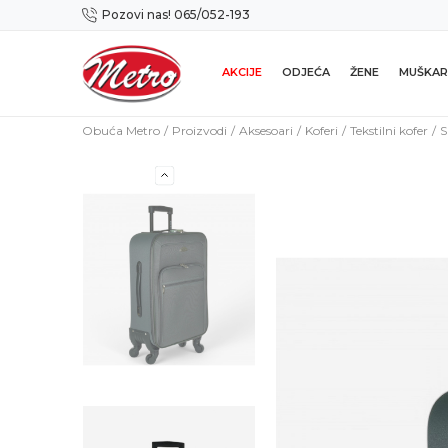
Pozovi nas! 065/052-193
Preuzmi NOVU Metro mobilnu aplikaciju!
AKCIJE
ODJEĆA
ŽENE
MUŠKAR
Obuća Metro
Proizvodi
Aksesoari
Koferi
Tekstilni kofer
S