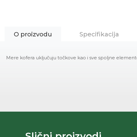
O proizvodu
Specifikacija
Mere kofera uključuju točkove kao i sve spoljne elemen
Slični proizvodi