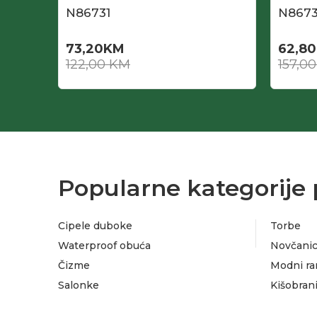
N86731
N867
73,20
KM
62,80
122,00
KM
157,0
Popularne kategorije 
Cipele duboke
Torbe
Waterproof obuća
Novčanic
Čizme
Modni ra
Salonke
Kišobran