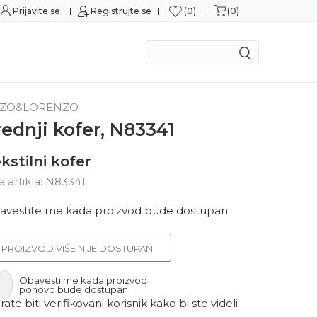
0
0
Prijavite se
Sigurna kupovina
Registrujte se
M
ZO&LORENZO
rednji kofer, N83341
kstilni kofer
ra artikla:
N83341
avestite me kada proizvod bude dostupan
PROIZVOD VIŠE NIJE DOSTUPAN
Obavesti me kada proizvod
ponovo bude dostupan
ate biti verifikovani korisnik kako bi ste videli