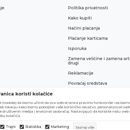
je
Politika privatnosti
Kako kupiti
Načini plaćanja
Plaćanje karticama
Isporuka
Zamena veličine i zamena arti
drugi
Reklamacije
Povraćaj sredstava
Pravo na odustajanje
anica koristi kolačiće
́e (cookies) da bismo učinili da ova web stranica pravilno funkcioniše i da bism
lokaciju kako bismo poboljšali vaše korisničko iskustvo, personalizovali sadrž
e društvenih medija i analizirali saobraćaj. Nastavljajući da koristite našu web
bu kolačića.
Trajni
Statistika
Marketing
Saznaj više