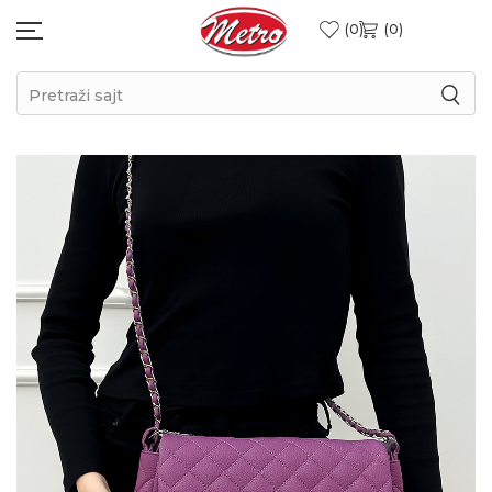
0
0
Pretraži sajt