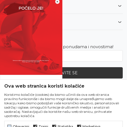
×
Informacije
Korisnički servis
Newsletter
Budite u toku sa najnovijim ponudama i novostima!
PRIJAVITE SE
SVE UPOLA CIJENE!
Ova web stranica koristi kolačiće
Zapratite nas
Čekanju je kraj!
Koristimo kolačiće (cookies) da bismo učinili da ova web stranica
pravilno funkcioniše i da bismo mogli dalje da unapređujemo web
Počela je omiljena
lokaciju kako bismo poboljšali vaše korisničko iskustvo, personalizovali
ljetna akcija u Obući
sadržaj i oglase, omogućili funkcije društvenih medija i analizirali
saobraćaj. Nastavljajući da koristite našu web stranicu, prihvatate
Metro!
upotrebu kolačića.
SVE IZ LJETNE
KOLEKCIJE UPOLA
Obavezni
Trajni
Statistika
Marketing