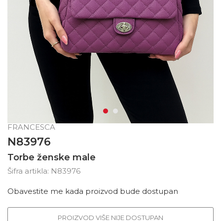
FRANCESCA
N83976
Torbe ženske male
Šifra artikla:
N83976
Obavestite me kada proizvod bude dostupan
PROIZVOD VIŠE NIJE DOSTUPAN