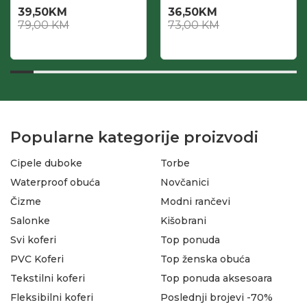
39,50
KM
36,50
KM
79,00
KM
73,00
KM
Popularne kategorije proizvodi
Cipele duboke
Torbe
Waterproof obuća
Novčanici
Čizme
Modni rančevi
Salonke
Kišobrani
Svi koferi
Top ponuda
PVC Koferi
Top ženska obuća
Tekstilni koferi
Top ponuda aksesoara
Fleksibilni koferi
Poslednji brojevi -70%