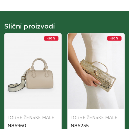
Slični proizvodi
-50
%
-50
%
TORBE ŽENSKE MALE
TORBE ŽENSKE MALE
N86960
N86235