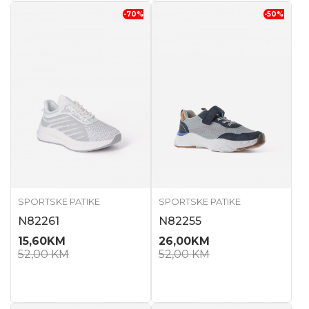
-70
%
-50
%
SPORTSKE PATIKE
SPORTSKE PATIKE
N82261
N82255
15,60
KM
26,00
KM
52,00
KM
52,00
KM