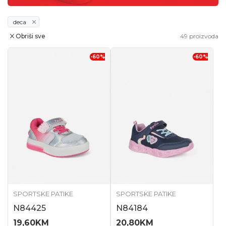
deca
Obriši sve
49
proizvoda
-60
%
-60
%
SPORTSKE PATIKE
SPORTSKE PATIKE
N84425
N84184
19,60
KM
20,80
KM