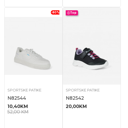
-80
%
Top
SPORTSKE PATIKE
SPORTSKE PATIKE
N82544
N82542
10,40
KM
20,00
KM
52,00
KM