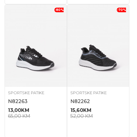
-80
%
-70
%
SPORTSKE PATIKE
SPORTSKE PATIKE
N82263
N82262
13,00
KM
15,60
KM
65,00
KM
52,00
KM