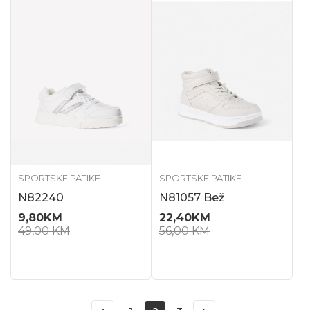
SPORTSKE PATIKE
SPORTSKE PATIKE
N82240
N81057 Bež
9,80
KM
22,40
KM
49,00
KM
56,00
KM