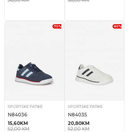
56,00
KM
56,00
KM
-70
%
-60
%
SPORTSKE PATIKE
SPORTSKE PATIKE
N84036
N84035
15,60
KM
20,80
KM
52,00
KM
52,00
KM