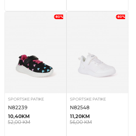
-80
%
-80
%
SPORTSKE PATIKE
SPORTSKE PATIKE
N82239
N82548
10,40
KM
11,20
KM
52,00
KM
56,00
KM