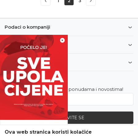
1
2
3
Podaci o kompaniji
×
Informacije
Korisnički servis
Newsletter
Budite u toku sa najnovijim ponudama i novostima!
PRIJAVITE SE
SVE UPOLA CIJENE!
Ova web stranica koristi kolačiće
Zapratite nas