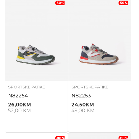
-50
%
-50
%
SPORTSKE PATIKE
SPORTSKE PATIKE
N82254
N82253
26,00
KM
24,50
KM
52,00
KM
49,00
KM
-80
%
-80
%