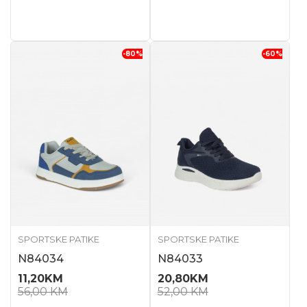
-80
%
-60
%
SPORTSKE PATIKE
SPORTSKE PATIKE
N84034
N84033
11,20
KM
20,80
KM
56,00
KM
52,00
KM