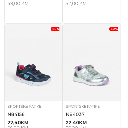
49,00
KM
52,00
KM
-60
%
-60
%
SPORTSKE PATIKE
SPORTSKE PATIKE
N84156
N84037
22,40
KM
22,40
KM