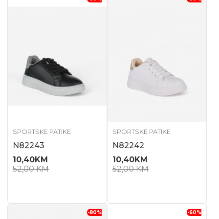
SPORTSKE PATIKE
SPORTSKE PATIKE
N82243
N82242
10,40
KM
10,40
KM
52,00
KM
52,00
KM
-80
%
-60
%