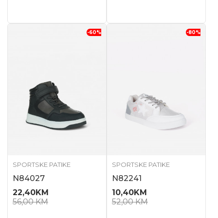
-60
%
-80
%
SPORTSKE PATIKE
SPORTSKE PATIKE
N84027
N82241
22,40
KM
10,40
KM
56,00
KM
52,00
KM